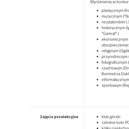
Wyróżnienia w konkur
plastycznym (K
muzycznym ("Na
recytatorskim (
historycznym (Ig
"Gamrat" )
ekonomicznym (
ubezpieczeniac
religijnym (Ogó
przyrodniczym 
fotograficznym 
szachowym (Dru
Burmistrza Dukl
informatycznym
sportowym (
Re
Zajęcia pozalekcyjne
klub górski
szkolne koło PC
kółko nasłuchow