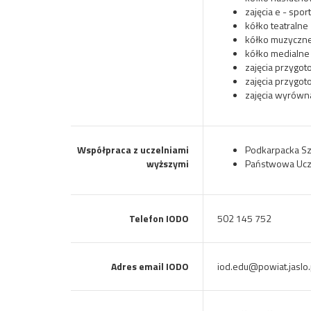
zajęcia e - spo
kółko teatralne
kółko muzyczne
kółko medialne
zajęcia przygot
zajęcia przygot
zajęcia wyrówn
Współpraca z uczelniami
Podkarpacka Sz
wyższymi
Państwowa Ucz
Telefon IODO
502 145 752
Adres email IODO
iod.edu@powiat.jaslo.