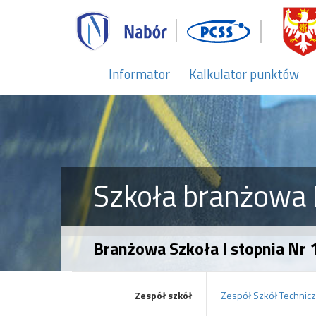
Informator
Kalkulator punktów
Szkoła branżowa I
Branżowa Szkoła I stopnia Nr 1
Zespół szkół
Zespół Szkół Technic