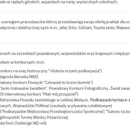
iału w rajdach górskich, wyjazdach na narty, wycieczkach szkolnych.
 szeregiem pracodawców którzy przedstawiają swoja ofertę praktyk dla uc
ycznej i elektrycznej są to m.in.: Jafar, Erko, SolGam, Toyota Jasło, Majews
kursach na szczeblach powiatowym, wojewódzkim oraz krajowym i międz
odium w konkursach: m.in.
onkurs na esej historyczny " Historia oczami podkarpacia")
Nagroda literacka NIKE)
atowy Konkurs Poetycki "Człowiek to brzmi dumnie")
("Jasło malowane światłem", Powiatowy Konkurs Fotograficzny „Świat ow
IX internetowy konkurs "Ptak mój przyjaciel")
istrzostwa Powiatu Jasielskiego w Lekkiej Atletyce,
Podkarpacki turniej e-
jowych,
Wojewódzki Półfinał Licealiady w pływaniu sztafetowym
)
"Podkarpackie Mistrzostwa Przedsiębiorczości Społecznej", "Sukces na ba
ólnopolski Turniej Wiedzy Pożarniczej)
terTech Chellenge WD-40
)