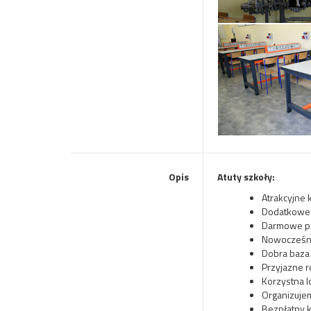
Opis
Atuty szkoły:
Atrakcyjne 
Dodatkowe 
Darmowe pr
Nowocześn
Dobra baza 
Przyjazne r
Korzystna l
Organizuje
Bezpłatny 