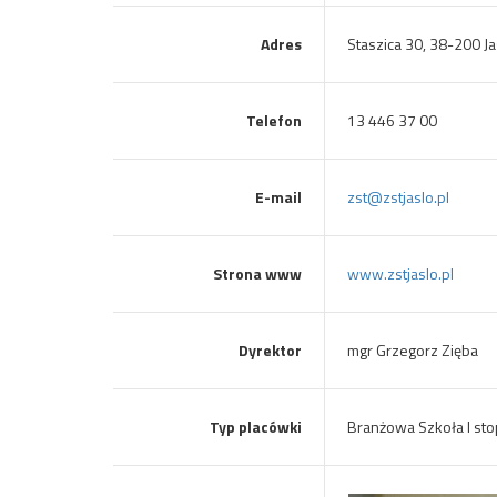
Adres
Staszica 30, 38-200 Ja
Telefon
13 446 37 00
E-mail
zst@zstjaslo.pl
Strona www
www.zstjaslo.pl
Dyrektor
mgr Grzegorz Zięba
Typ placówki
Branżowa Szkoła I sto