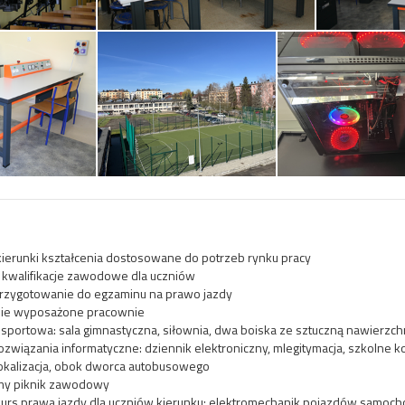
kierunki kształcenia dostosowane do potrzeb rynku pracy
kwalifikacje zawodowe dla uczniów
zygotowanie do egzaminu na prawo jazdy
ie wyposażone pracownie
sportowa: sala gimnastyczna, siłownia, dwa boiska ze sztuczną nawierzch
ozwiązania informatyczne: dziennik elektroniczny, mlegitymacja, szkolne 
okalizacja, obok dworca autobusowego
my piknik zawodowy
kurs prawa jazdy dla uczniów kierunku: elektromechanik pojazdów sam