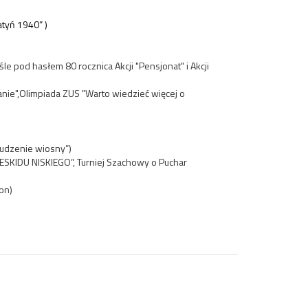
Katyń 1940”
)
śle pod hasłem 80 rocznica Akcji "Pensjonat" i Akcji
nie",Olimpiada ZUS "Warto wiedzieć więcej o
budzenie wiosny”)
ESKIDU NISKIEGO”
,
Turniej Szachowy o Puchar
on)