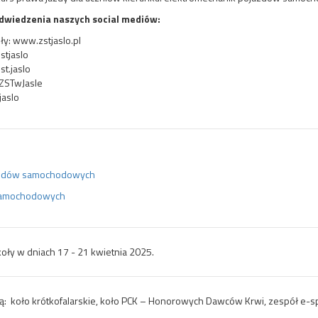
dwiedzenia naszych social mediów:
ły: www.zstjaslo.pl
stjaslo
st.jaslo
ZSTwJasle
jaslo
azdów samochodowych
samochodowych
koły w dniach 17 - 21 kwietnia 2025.
ą:
koło krótkofalarskie, koło PCK – Honorowych Dawców Krwi, zespół e-s