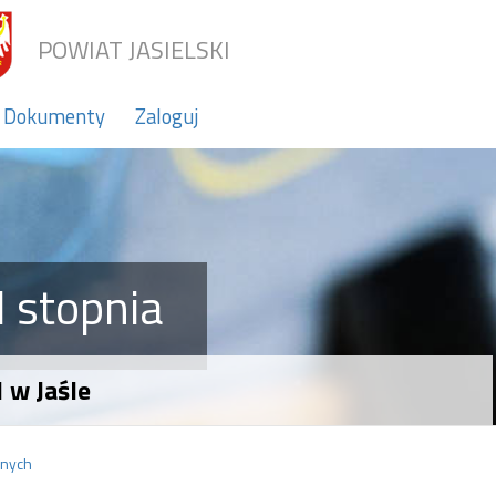
POWIAT JASIELSKI
Dokumenty
Zaloguj
 stopnia
 w Jaśle
znych