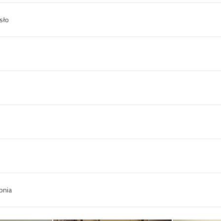
sło
pnia