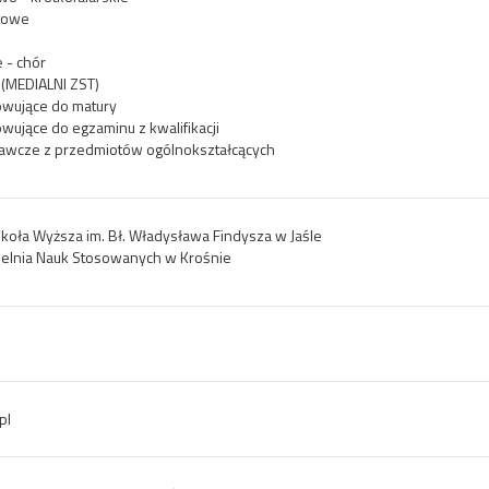
rtowe
 - chór
 (MEDIALNI ZST)
owujące do matury
owujące do egzaminu z kwalifikacji
awcze z przedmiotów ogólnokształcących
koła Wyższa im. Bł. Władysława Findysza w Jaśle
elnia Nauk Stosowanych w Krośnie
pl