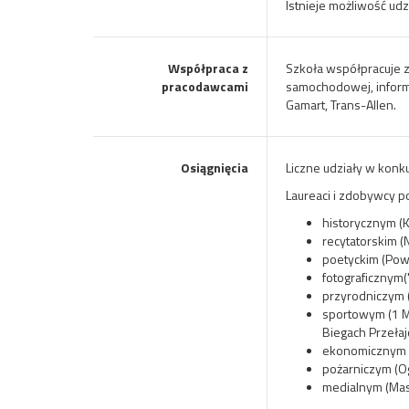
Istnieje możliwość udz
Współpraca z
Szkoła współpracuje z
pracodawcami
samochodowej, informat
Gamart, Trans-Allen.
Osiągnięcia
Liczne udziały w kon
Laureaci i zdobywcy p
historycznym (K
recytatorskim (
poetyckim (
Powi
fotograficznym
przyrodniczym (
sportowym (
1 M
Biegach Przeła
ekonomicznym (
pożarniczym (Og
medialnym (Mas