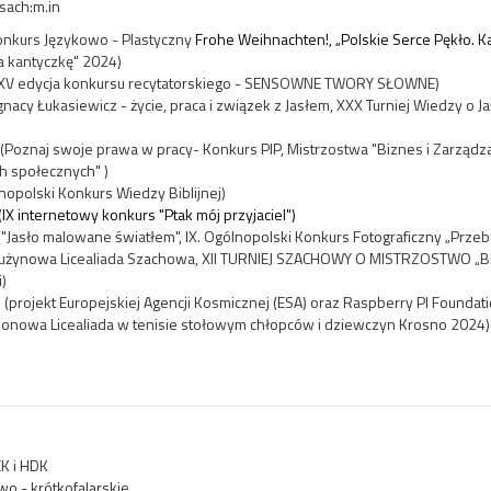
sach:m.in
onkurs Językowo - Plastyczny
Frohe Weihnachten!,
„Polskie Serce Pękło. 
 kantyczkę" 2024)
XV edycja konkursu recytatorskiego - SENSOWNE TWORY SŁOWNE)
nacy Łukasiewicz - życie, praca i związek z Jasłem, XXX Turniej Wiedzy o Ja
Poznaj swoje prawa w pracy- Konkurs PIP, Mistrzostwa "Biznes i Zarządza
h społecznych" )
lnopolski Konkurs Wiedzy Biblijnej)
(
IX internetowy konkurs "Ptak mój przyjaciel")
("Jasło malowane światłem",
IX. Ogólnopolski Konkurs Fotograficzny „Prze
żynowa Licealiada Szachowa,
XII TURNIEJ SZACHOWY O MISTRZOSTWO „B
i
)
 (p
rojekt Europejskiej Agencji Kosmicznej (ESA) oraz Raspberry PI Foundati
jonowa Licealiada w tenisie stołowym chłopców i dziewczyn Krosno 2024)
K i HDK
o - krótkofalarskie