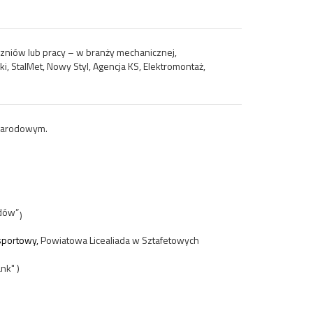
zniów lub pracy – w branży mechanicznej,
ki, StalMet, Nowy Styl, Agencja KS, Elektromontaż,
ynarodowym.
adów”
)
sportowy,
Powiatowa Licealiada w Sztafetowych
nk" )