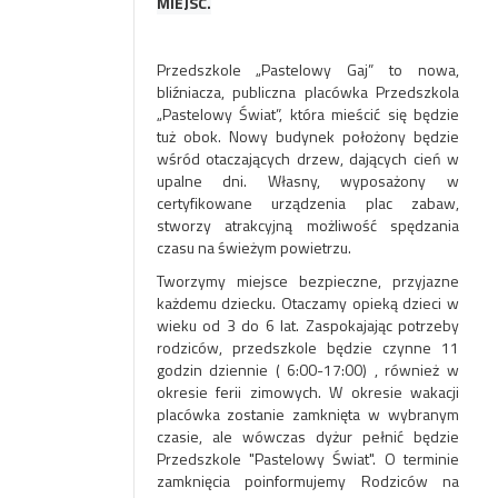
MIEJSC.
Przedszkole
„Pastelowy Gaj”
to nowa,
bliźniacza, publiczna placówka Przedszkola
„Pastelowy Świat”
, która mieścić się będzie
tuż obok. Nowy budynek położony będzie
wśród otaczających drzew, dających cień w
upalne dni. Własny, wyposażony w
certyfikowane urządzenia plac zabaw,
stworzy atrakcyjną możliwość spędzania
czasu na świeżym powietrzu.
Tworzymy miejsce bezpieczne, przyjazne
każdemu dziecku. Otaczamy opieką dzieci w
wieku od 3 do 6 lat. Zaspokajając potrzeby
rodziców, przedszkole będzie czynne 11
godzin dziennie ( 6:00-17:00)
,
również w
okresie ferii zimowych. W okresie wakacji
placówka zostanie zamknięta w wybranym
czasie, ale wówczas dyżur pełnić będzie
Przedszkole "Pastelowy Świat". O terminie
zamknięcia poinformujemy Rodziców na