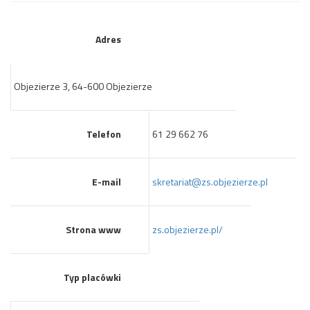
Adres
Objezierze 3, 64-600 Objezierze
Telefon
61 29 662 76
E-mail
skretariat@zs.objezierze.pl
Strona www
zs.objezierze.pl/
Typ placówki