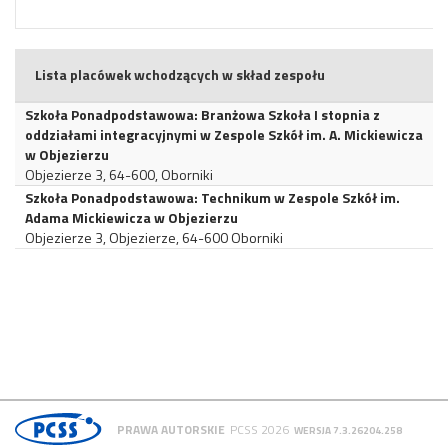
Lista placówek wchodzących w skład zespołu
Szkoła Ponadpodstawowa: Branżowa Szkoła I stopnia z
oddziałami integracyjnymi w Zespole Szkół im. A. Mickiewicza
w Objezierzu
Objezierze 3, 64-600, Oborniki
Szkoła Ponadpodstawowa: Technikum w Zespole Szkół im.
Adama Mickiewicza w Objezierzu
Objezierze 3, Objezierze, 64-600 Oborniki
PRAWA AUTORSKIE
PCSS 2026
WERSJA 7.3.26204.258