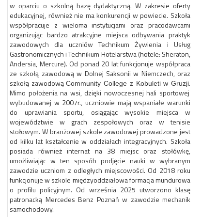
w oparciu o szkolną bazę dydaktyczną. W zakresie oferty
edukacyjnej, również nie ma konkurencji w powiecie. Szkoła
współpracuje z wieloma instytucjami oraz pracodawcami
organizując bardzo atrakcyjne miejsca odbywania praktyk
zawodowych dla uczniów Technikum Żywienia i Usług
Gastronomicznych i Technikum Hotelarstwa (hotele: Sheraton,
Andersia, Mercure). Od ponad 20 lat funkcjonuje współpraca
ze szkołą zawodową w Dolnej Saksonii w Niemczech, oraz
szkołą zawodową
.
Community College z Kobuleti w Gruzji
Mimo położenia na wsi, dzięki nowoczesnej hali sportowej
wybudowanej w 2007r., uczniowie mają wspaniałe warunki
do uprawiania sportu, osiągając wysokie miejsca w
województwie w grach zespołowych oraz w tenisie
stołowym. W branżowej szkole zawodowej prowadzone jest
od kilku lat kształcenie w oddziałach integracyjnych. Szkoła
posiada również internat na 38 miejsc oraz stołówkę,
umożliwiając w ten sposób podjęcie nauki w wybranym
zawodzie uczniom z odległych miejscowości. Od 2018 roku
funkcjonuje w szkole międzyoddziałowa formacja mundurowa
o profilu policyjnym. Od września 2025 utworzono klasę
patronacką Mercedes Benz Poznań w zawodzie mechanik
samochodowy.