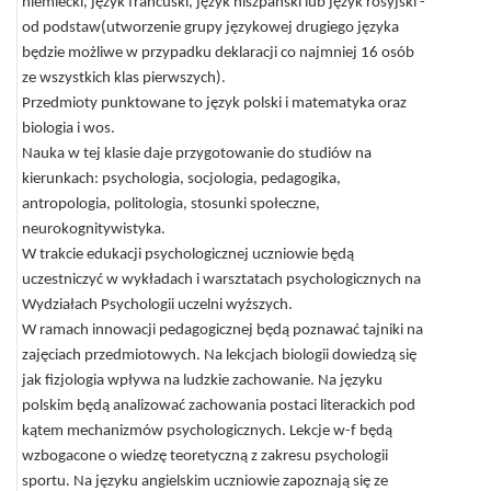
niemiecki, język francuski, język hiszpański lub język rosyjski -
od podstaw(utworzenie grupy językowej drugiego języka
będzie możliwe w przypadku deklaracji co najmniej 16 osób
ze wszystkich klas pierwszych).
Przedmioty punktowane to język polski i matematyka oraz
biologia i wos.
Nauka w tej klasie daje przygotowanie do studiów na
kierunkach: psychologia, socjologia, pedagogika,
antropologia, politologia, stosunki społeczne,
neurokognitywistyka.
W trakcie edukacji psychologicznej uczniowie będą
uczestniczyć w wykładach i warsztatach psychologicznych na
Wydziałach Psychologii uczelni wyższych.
W ramach innowacji pedagogicznej będą poznawać tajniki na
zajęciach przedmiotowych. Na lekcjach biologii dowiedzą się
jak fizjologia wpływa na ludzkie zachowanie. Na języku
polskim będą analizować zachowania postaci literackich pod
kątem mechanizmów psychologicznych. Lekcje w-f będą
wzbogacone o wiedzę teoretyczną z zakresu psychologii
sportu. Na języku angielskim uczniowie zapoznają się ze