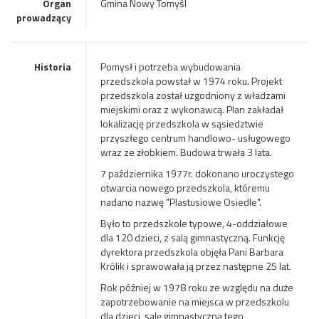
Organ
Gmina Nowy Tomyśl
prowadzący
Historia
Pomysł i potrzeba wybudowania
przedszkola powstał w 1974 roku. Projekt
przedszkola został uzgodniony z władzami
miejskimi oraz z wykonawcą. Plan zakładał
lokalizację przedszkola w sąsiedztwie
przyszłego centrum handlowo- usługowego
wraz ze żłobkiem. Budowa trwała 3 lata.
7 października 1977r. dokonano uroczystego
otwarcia nowego przedszkola, któremu
nadano nazwę "Plastusiowe Osiedle".
Było to przedszkole typowe, 4-oddziałowe
dla 120 dzieci, z salą gimnastyczną. Funkcję
dyrektora przedszkola objęła Pani Barbara
Królik i sprawowała ją przez następne 25 lat.
Rok później w 1978 roku ze względu na duże
zapotrzebowanie na miejsca w przedszkolu
dla dzieci, salę gimnastyczną tego