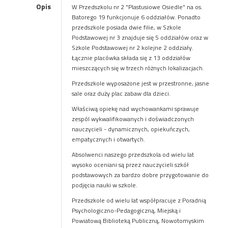
Opis
W Przedszkolu nr 2 "Plastusiowe Osiedle" na os.
Batorego 19 funkcjonuje 6 oddziałów. Ponadto
przedszkole posiada dwie filie, w Szkole
Podstawowej nr 3 znajduje się 5 oddziałów oraz w
Szkole Podstawowej nr 2 kolejne 2 oddziały.
Łącznie placówka składa się z 13 oddziałów
mieszczących się w trzech różnych lokalizacjach.
Przedszkole wyposażone jest w przestronne, jasne
sale oraz duży plac zabaw dla dzieci.
Właściwą opiekę nad wychowankami sprawuje
zespól wykwalifikowanych i doświadczonych
nauczycieli - dynamicznych, opiekuńczych,
empatycznych i otwartych.
Absolwenci naszego przedszkola od wielu lat
wysoko oceniani są przez nauczycieli szkół
podstawowych za bardzo dobre przygotowanie do
podjęcia nauki w szkole.
Przedszkole od wielu lat współpracuje z Poradnią
Psychologiczno-Pedagogiczną, Miejską i
Powiatową Biblioteką Publiczną, Nowotomyskim