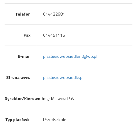
Telefon
614422681
Fax
614451115
E-mail
plastusioweosiedlent@wp.pl
Strona www
plastusioweosiedle.pl
Dyrektor/Kierownik
mgr Malwina Paś
Typ placówki
Przedszkole