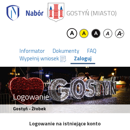
GOSTYŃ (MIASTO)
Informator
Dokumenty
FAQ
Wypełnij wniosek
Zaloguj
Logowanie
Gostyń - Żłobek
Logowanie na istniejące konto