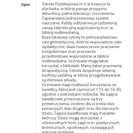
Szkoła Podstawowa nr 4 w Łowiczu to
Opis
placówka, w której panuje przyjazna
atmosfera, pełna tolerancji i zrozumienia.
Zapewniamy jednozmianowy system
nauczania. Każdy oddział ma przydzieloną
swoją salę lekcyjną wyposażoną m.in. w
tablicę multimedialną.
Baza lokalowa szkoły to pełnowymiarowa
sala gimnastyczna, dobrze wyposażone sale
dydaktyczne, dwie nowoczesne pracownie
komputerowe oraz pracownie
przedmiotowe wyposażone w tablice
multimedialne. Uczniowie mogą także
korzystać z biblioteki. Mamy także pracownię
terapeutyczną. Szkoła dysponuje własną
kuchnią i jadalnią, w której przygotowywane
są domowe obiady.
Uczniowie mają możliwość korzystania ze
świetlicy, która jest czynna od 7.15 do 16.30,
zgodnie z potrzebami rodziców. Na zajęcia
świetlicowe przeznaczone są trzy
pomieszczenia: osobno dla uczniów klas
pierwszych, klas drugich oraz dla starszych
dzieci. Zajęcia świetlicowe mają charakter
twórczy. Dzieci mogą skorzystać z
różnorodnych form zajęć m.in. plastycznych,
technicznych, sportowych, rozwijających
logiczne myślenie.