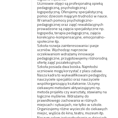
Uczniowie objęci są profesjonalną opieką
pedagogiczną, psychologiczną i
logopedyczną. Oferujemy specjalistyczną
pomoc dzieciom mającym trudności w nauce.
W ramach pomocy psychologiczno-
pedagogicznej oraz zajęć rewalidacyjnych
prowadzone są zajęcia specjalistyczne np.
logopedia, terapia pedagogiczna, zajęcia
korekcyjno-kompensacyjne, emocjonalno-
społeczne itp.
Szkoła rozwija zainteresowania i pasje
uczniów. Wychodząc naprzeciw
oczekiwaniom wdrażamy innowacje
pedagogiczne, przygotowujemy różnorodną
ofertę zajęć pozalekcyjnych.
Szkoła posiada dwa boiska. Najmłodsi
uczniowie mogą korzystać z placu zabaw.
Nasza kadra to wykwalifikowani pedagodzy,
nauczyciele specjaliści oraz nauczyciele
współorganizujący kształcenie. Uczymy
ciekawymi metodami aktywizującymi np.
metoda projektu czy warsztaty, stawiamy na
logiczne myślenie. Wdrażamy do
prawidłowego zachowania w różnych
miejscach i sytuacjach, nie tylko w szkole.
Organizujemy różne wycieczki do ciekawych
miejsc, wyjścia do kina, teatru, muzeum itp.
Naszym celem jest rozbudzanie w dzieciach