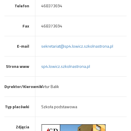
Telefon
468373694
Fax
468373694
E-mail
sekretariat@sp4.lowicz.szkolnastrona.pl
Strona www
sp4.lowicz.szkolnastrona.pl
Dyrektor/Kierownik
Artur Balik
Typ placówki
Szkoła podstawowa
Zdjęcia