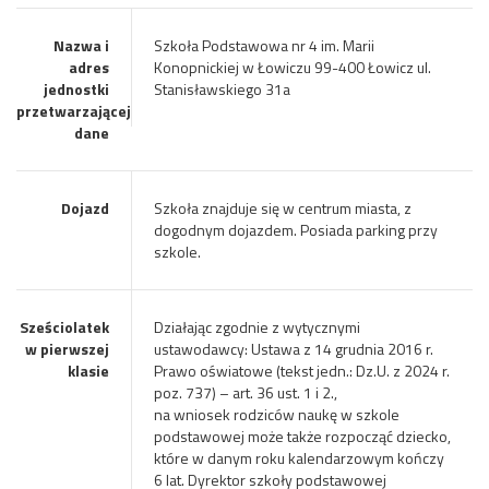
Nazwa i
Szkoła Podstawowa nr 4 im. Marii
adres
Konopnickiej w Łowiczu 99-400 Łowicz ul.
jednostki
Stanisławskiego 31a
przetwarzającej
dane
Dojazd
Szkoła znajduje się w centrum miasta, z
dogodnym dojazdem. Posiada parking przy
szkole.
Sześciolatek
Działając zgodnie z wytycznymi
w pierwszej
ustawodawcy: Ustawa z 14 grudnia 2016 r.
klasie
Prawo oświatowe (tekst jedn.: Dz.U. z 2024 r.
poz. 737) – art. 36 ust. 1 i 2.,
na wniosek rodziców naukę w szkole
podstawowej może także rozpocząć dziecko,
które w danym roku kalendarzowym kończy
6 lat. Dyrektor szkoły podstawowej