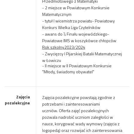
Przedmiotowego z Matematyki
-
2 miejsce w Powiatowym Konkursie
Matematycznym
- tytuł I wicemistrza powiatu- Powiatowy
Konkurs Wielka Liga Czytelników
- awans do ½ Finału wojewódzkiego-
Powiatowe IMS w koszykówce chłopców
Rok szkolny2023/2024
-
Zwycięzcy I Pijarskiej Batalii Matematycznej
w Łowiczu
- II miejsce w II Powiatowym Konkursie
"Młody, świadomy obywatel"
Zajęcia
Zajęcia pozalekcyjne powstają zgodnie z
pozalekcyjne
potrzebami i zainteresowaniami
uczniów.
Oferta zajęć pozalekcyjnych
pozwala nadrobić uczniom zaległości w
nauce, korygować wady wymowy (zajęcia z
logopedą) oraz rozwijać ich zainteresowania