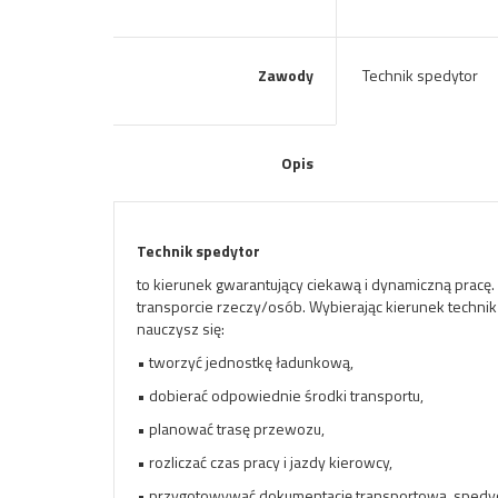
Zawody
Technik spedytor
Opis
Technik spedytor
to kierunek gwarantujący ciekawą i dynamiczną pra
transporcie rzeczy/osób. Wybierając kierunek techni
nauczysz się:
• tworzyć jednostkę ładunkową,
• dobierać odpowiednie środki transportu,
• planować trasę przewozu,
• rozliczać czas pracy i jazdy kierowcy,
• przygotowywać dokumentację transportową, spedycy