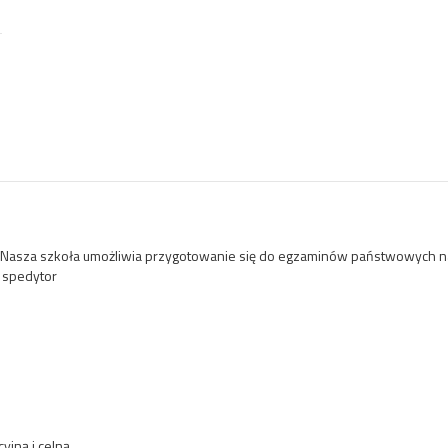
cę. Nasza szkoła umożliwia przygotowanie się do egzaminów państwowych
k spedytor
jną i celną,