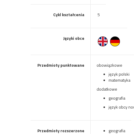
Cykl kształcenia
5
Języki obce
Przedmioty punktowane
obowiązkowe
język polski
matematyka
dodatkowe
geografia
język obcy n
Przedmioty rozszerzone
geografia