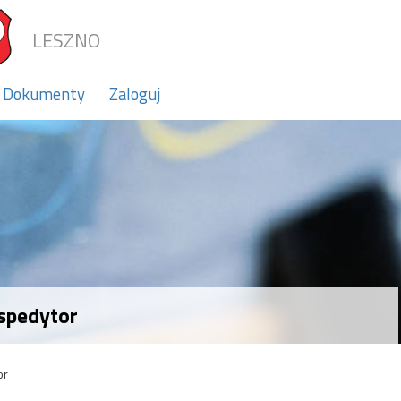
LESZNO
Dokumenty
Zaloguj
 spedytor
or