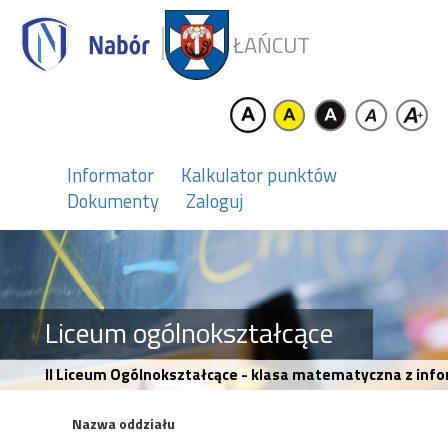
ŁAŃCUT
Informator
Kalkulator punktów
Dokumenty
Zaloguj
Liceum ogólnokształcące
II Liceum Ogólnokształcące - klasa matematyczna z info
Nazwa oddziału