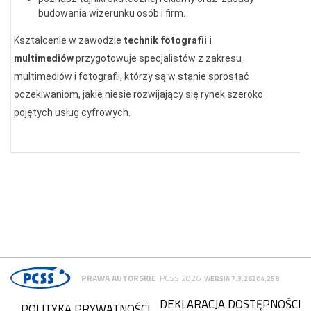
budowania wizerunku osób i firm.
Kształcenie w zawodzie
technik fotografii i
multimediów
przygotowuje specjalistów z zakresu
multimediów i fotografii, którzy są w stanie sprostać
oczekiwaniom, jakie niesie rozwijający się rynek szeroko
pojętych usług cyfrowych.
PRAWA AUTORSKIE
PCSS 2026
WERSJA 7.3.26204.258
DEKLARACJA DOSTĘPNOŚCI
POLITYKA PRYWATNOŚCI