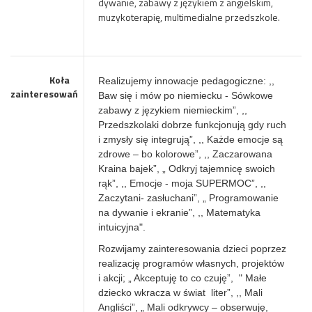
dywanie, zabawy z językiem z angielskim,
muzykoterapię, multimedialne przedszkole.
Koła
Realizujemy innowacje pedagogiczne:
,,
zainteresowań
Baw się i mów po niemiecku - Sówkowe
zabawy z językiem niemieckim”, ,,
Przedszkolaki dobrze funkcjonują gdy ruch
i zmysły się integrują”, ,, Każde emocje są
zdrowe
– bo kolorowe”, ,, Zaczarowana
Kraina bajek”, „ Odkryj tajemnicę swoich
rąk”, ,, Emocje - moja SUPERMOC”, ,,
Zaczytani- zasłuchani”, „ Programowanie
na dywanie i ekranie”, ,, Matematyka
intuicyjna".
Rozwijamy zainteresowania dzieci
poprzez
realizację programów własnych, projektów
i akcji; „ Akceptuję to co czuję”, " Małe
dziecko wkracza w świat liter”, ,, Mali
Angliści”, „ Mali odkrywcy – obserwuję,