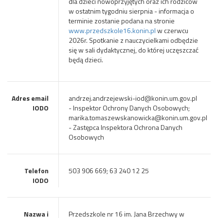
dla dzieci nowoprzyjętych oraz ich rodziców
w ostatnim tygodniu sierpnia - informacja o
terminie zostanie podana na stronie
www.przedszkole16.konin.pl
w czerwcu
2026r.
Spotkanie z nauczycielkami odbędzie
się w sali dydaktycznej, do której uczęszczać
będą dzieci.
Adres email
andrzej.andrzejewski-iod@konin.um.gov.pl
IODO
- Inspektor Ochrony Danych Osobowych;
marika.tomaszewskanowicka@konin.um.gov.pl
- Zastępca Inspektora Ochrona Danych
Osobowych
Telefon
503 906 669; 63 240 12 25
IODO
Nazwa i
Przedszkole nr 16 im. Jana Brzechwy w