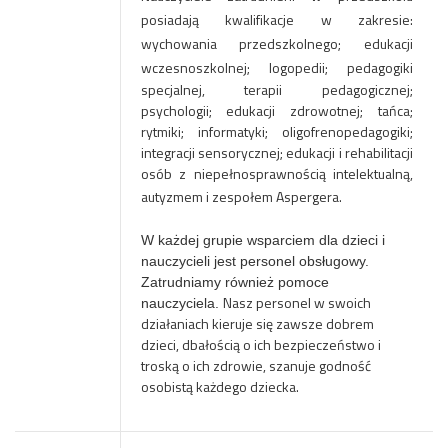
posiadają kwalifikacje w zakresie:
wychowania przedszkolnego; edukacji
wczesnoszkolnej; logopedii;
pedagogiki
specjalnej, terapii pedagogicznej;
psychologii;
edukacji zdrowotnej;
t
ańca;
rytmiki;
informatyki;
oligofrenopedagogiki;
integracji sensorycznej; edukacji i rehabilitacji
osób z niepełnosprawnością intelektualną,
autyzmem i zespołem Aspergera.
W każdej grupie wsparciem dla dzieci i
nauczycieli jest personel obsługowy.
Zatrudniamy również pomoce
Nasz personel w swoich
nauczyciela.
działaniach kieruje się zawsze dobrem
dzieci, dbałością o ich bezpieczeństwo i
troską o ich zdrowie, szanuje godność
osobistą każdego dziecka.