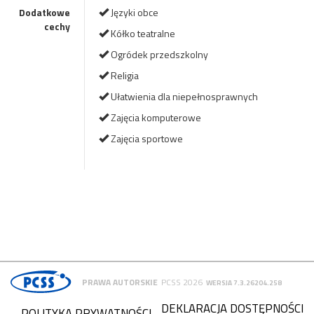
Dodatkowe
Języki obce
cechy
Kółko teatralne
Ogródek przedszkolny
Religia
Ułatwienia dla niepełnosprawnych
Zajęcia komputerowe
Zajęcia sportowe
PRAWA AUTORSKIE
PCSS 2026
WERSJA 7.3.26204.258
DEKLARACJA DOSTĘPNOŚCI
POLITYKA PRYWATNOŚCI