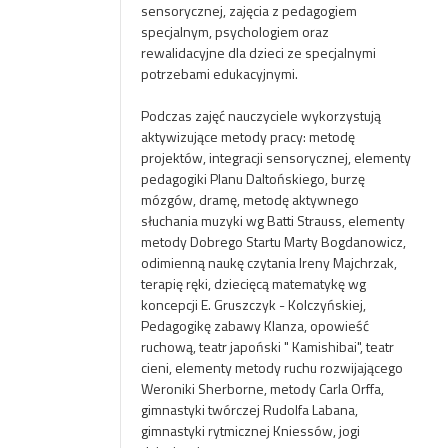
sensorycznej, zajęcia z pedagogiem
specjalnym, psychologiem oraz
rewalidacyjne dla dzieci ze specjalnymi
potrzebami edukacyjnymi.
Podczas zajęć nauczyciele wykorzystują
aktywizujące metody
pracy: metodę
projektów, integracji sensorycznej, elementy
pedagogiki Planu Daltońskiego, burzę
mózgów, dramę, metodę aktywnego
słuchania muzyki wg Batti Strauss, elementy
metody Dobrego Startu Marty Bogdanowicz,
odimienną naukę czytania Ireny Majchrzak,
terapię ręki, dziecięcą matematykę wg
koncepcji E. Gruszczyk - Kolczyńskiej,
Pedagogikę zabawy Klanza, opowieść
ruchową, teatr japoński " Kamishibai", teatr
cieni, elementy metody ruchu rozwijającego
Weroniki Sherborne, metody Carla Orffa,
gimnastyki twórczej Rudolfa Labana,
gimnastyki rytmicznej Kniessów, jogi