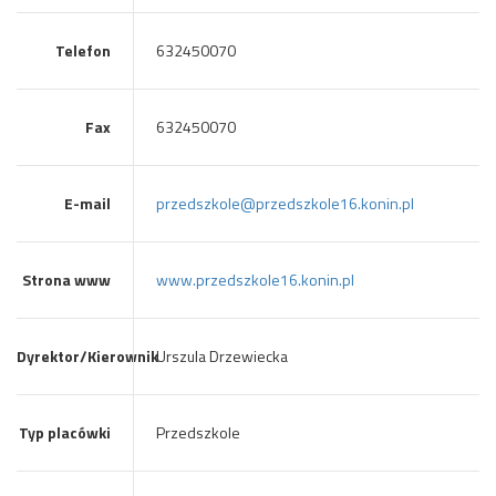
Telefon
632450070
Fax
632450070
E-mail
przedszkole@przedszkole16.konin.pl
Strona www
www.przedszkole16.konin.pl
Dyrektor/Kierownik
Urszula Drzewiecka
Typ placówki
Przedszkole