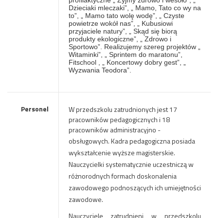
Dzieciaki mleczaki”, „ Mamo, Tato co wy na
to”, „ Mamo tato wolę wodę”, „ Czyste
powietrze wokół nas”, „ Kubusiowi
przyjaciele natury”, „ Skąd się biorą
produkty ekologiczne”, „ Zdrowo i
Sportowo”. Realizujemy szereg projektów „
Witaminki”, „ Sprintem do maratonu”,
Fitschool , „ Koncertowy dobry gest”, „
Wyzwania Teodora”.
Personel
W przedszkolu zatrudnionych jest 17
pracowników pedagogicznych i 18
pracowników administracyjno -
obsługowych.
Kadra pedagogiczna posiada
wykształcenie wyższe magisterskie.
Nauczycielki systematycznie uczestniczą w
różnorodnych formach doskonalenia
zawodowego podnoszących ich umiejętności
zawodowe.
Nauczyciele zatrudnieni w przedszkolu