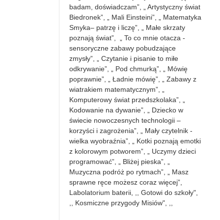
badam, doświadczam”, „ Artystyczny świat
Biedronek”, „ Mali Einsteini”, „ Matematyka
Smyka– patrzę i liczę”, „ Małe skrzaty
poznają świat”, „ To co mnie otacza -
sensoryczne zabawy pobudzające
zmysły”, „ Czytanie i pisanie to miłe
odkrywanie”, „ Pod chmurką”, „ Mówię
poprawnie”, „ Ładnie mówię”, „ Zabawy z
wiatrakiem matematycznym”, „
Komputerowy świat przedszkolaka”, „
Kodowanie na dywanie”, „ Dziecko w
świecie nowoczesnych technologii –
korzyści i zagrożenia”, „ Mały czytelnik -
wielka wyobraźnia”, „ Kotki poznają emotki
z kolorowym potworem”, „ Uczymy dzieci
programować”, „ Bliżej pieska”, „
Muzyczna podróż po rytmach”, „ Masz
sprawne ręce możesz coraz więcej”,
Labolatorium baterii, ,, Gotowi do szkoły",
,, Kosmiczne przygody Misiów", ,,