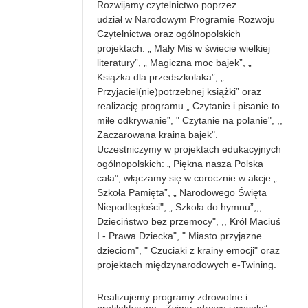
Rozwijamy czytelnictwo
poprzez
udział w Narodowym Programie Rozwoju
Czytelnictwa oraz ogólnopolskich
projektach: „ Mały Miś w świecie wielkiej
literatury”, „ Magiczna moc bajek”, „
Książka dla przedszkolaka”, „
Przyjaciel(nie)potrzebnej książki” oraz
realizację programu „ Czytanie i pisanie to
miłe odkrywanie”, " Czytanie na polanie",
,,
Zaczarowana kraina bajek".
Uczestniczymy w projektach edukacyjnych
ogólnopolskich: „ Piękna nasza Polska
cała”, włączamy się w corocznie w akcje „
Szkoła Pamięta”, „ Narodowego Święta
Niepodległości", „ Szkoła do hymnu”,
,,
Dzieciństwo bez przemocy", ,, Król Maciuś
I - Prawa Dziecka", " Miasto przyjazne
dzieciom", " Czuciaki z krainy emocji" oraz
projektach międzynarodowych e-Twining.
Realizujemy programy zdrowotne i
profilaktyczne „ Żyjmy zdrowo i wesoło”, „