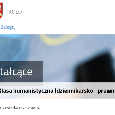
KOŁO
Zaloguj
tałcące
lasa humanistyczna (dziennikarsko - prawn
 (dziennikarsko - prawna).