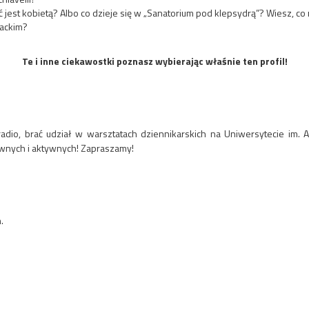
ć jest kobietą? Albo co dzieje się w „Sanatorium pod klepsydrą”? Wiesz, 
wackim?
Te i inne ciekawostki poznasz wybierając właśnie ten profil!
adio, brać udział w warsztatach dziennikarskich na Uniwersytecie im. 
tywnych i aktywnych! Zapraszamy!
.