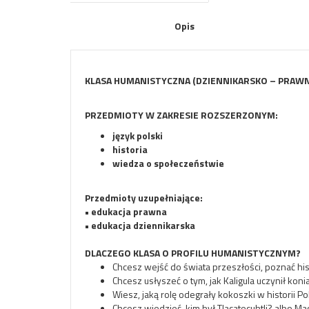
Opis
KLASA HUMANISTYCZNA (DZIENNIKARSKO – PRAWN
PRZEDMIOTY W ZAKRESIE ROZSZERZONYM:
język polski
historia
wiedza o społeczeństwie
Przedmioty uzupełniające:
• edukacja prawna
• edukacja dziennikarska
DLACZEGO KLASA O PROFILU HUMANISTYCZNYM?
Chcesz wejść do świata przeszłości, poznać h
Chcesz usłyszeć o tym, jak Kaligula uczynił kon
Wiesz, jaką rolę odegrały kokoszki w historii 
Chcesz wiedzieć, kim był Tlacatecuhtli? albo Mac