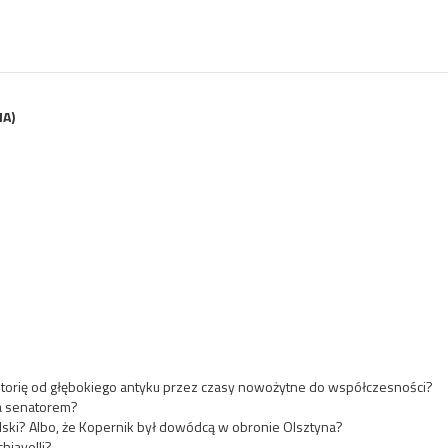
A)
istorię od głębokiego antyku przez czasy nowożytne do współczesności?
ia senatorem?
Polski? Albo, że Kopernik był dowódcą w obronie Olsztyna?
hiavelli?