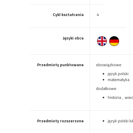
Cykl kształcenia
4
Języki obce
Przedmioty punktowane
obowiązkowe
język polski
matematyka
dodatkowe
historia , wi
Przedmioty rozszerzone
język polski l