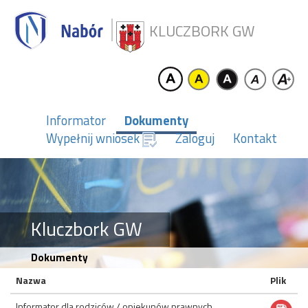
KLUCZBORK GW
Informator
Dokumenty
Wypełnij wniosek
Zaloguj
Kontakt
Kluczbork GW
Dokumenty
Nazwa
Plik
Informator dla rodziców / opiekunów prawnych