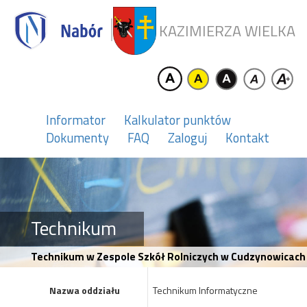
KAZIMIERZA WIELKA
Informator
Kalkulator punktów
Dokumenty
FAQ
Zaloguj
Kontakt
Technikum
Technikum w Zespole Szkół Rolniczych w Cudzynowicach
Nazwa oddziału
Technikum Informatyczne