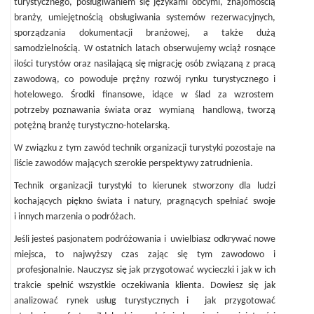
turystycznego, posługiwaniem się językami obcymi, znajomością
branży, umiejętnością obsługiwania systemów rezerwacyjnych,
sporządzania dokumentacji branżowej, a także dużą
samodzielnością. W ostatnich latach obserwujemy wciąż rosnące
ilości turystów oraz nasilającą się migrację osób związaną z pracą
zawodową, co powoduje prężny rozwój rynku turystycznego i
hotelowego. Środki finansowe, idące w ślad za wzrostem
potrzeby poznawania świata oraz wymianą handlową, tworzą
potężną branżę turystyczno-hotelarską.
W związku z tym zawód technik organizacji turystyki pozostaje na
liście zawodów mających szerokie perspektywy zatrudnienia.
Technik organizacji turystyki to kierunek stworzony dla ludzi
kochających piękno świata i natury, pragnących spełniać swoje
i innych marzenia o podróżach.
Jeśli jesteś pasjonatem podróżowania i uwielbiasz odkrywać nowe
miejsca, to najwyższy czas zając się tym zawodowo i
profesjonalnie. Nauczysz się jak przygotować wycieczki i jak w ich
trakcie spełnić wszystkie oczekiwania klienta. Dowiesz się jak
analizować rynek usług turystycznych i jak przygotować