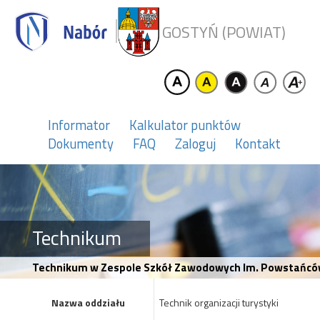
GOSTYŃ (POWIAT)
Informator
Kalkulator punktów
Dokumenty
FAQ
Zaloguj
Kontakt
Technikum
Technikum w Zespole Szkół Zawodowych Im. Powstańców W
Nazwa oddziału
Technik organizacji turystyki