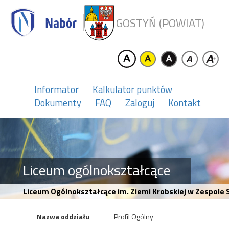
GOSTYŃ (POWIAT)
Informator
Kalkulator punktów
Dokumenty
FAQ
Zaloguj
Kontakt
Liceum ogólnokształcące
Liceum Ogólnokształcące im. Ziemi Krobskiej w Zespole 
Nazwa oddziału
Profil Ogólny