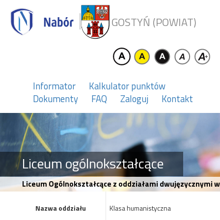
GOSTYŃ (POWIAT)
Informator
Kalkulator punktów
Dokumenty
FAQ
Zaloguj
Kontakt
Liceum ogólnokształcące
Liceum Ogólnokształcące z oddziałami dwujęzycznymi w
Nazwa oddziału
Klasa humanistyczna