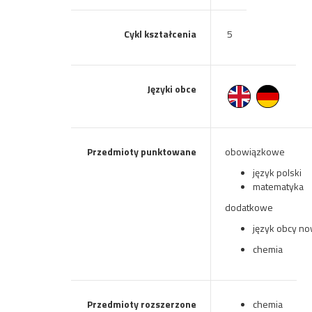
Cykl kształcenia
5
Języki obce
Przedmioty punktowane
obowiązkowe
język polski
matematyka
dodatkowe
język obcy n
chemia
Przedmioty rozszerzone
chemia