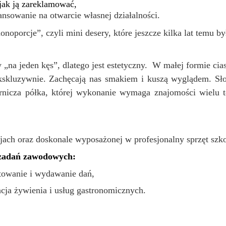
 jak ją zareklamować,
ansowanie na otwarcie własnej działalności.
noporcje”, czyli mini desery, które jeszcze kilka lat temu 
„na jeden kęs”, dlatego jest estetyczny.
W małej formie ci
ekskluzywnie. Zachęcają nas smakiem i kuszą wyglądem. Sło
rnicza półka, której wykonanie wymaga znajomości wielu te
cjach oraz doskonale wyposażonej w profesjonalny sprzęt szk
 zadań zawodowych:
towanie i wydawanie dań,
cja żywienia i usług gastronomicznych.