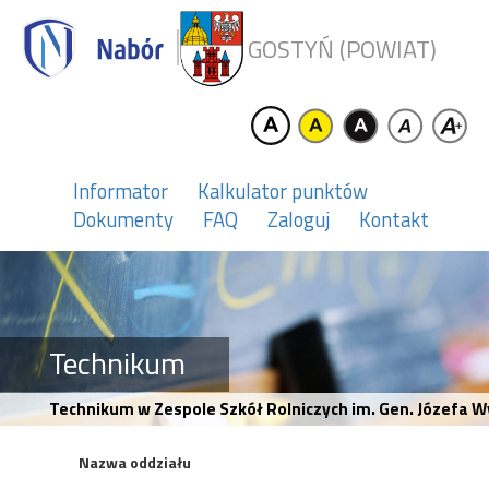
GOSTYŃ (POWIAT)
Informator
Kalkulator punktów
Dokumenty
FAQ
Zaloguj
Kontakt
Technikum
Technikum w Zespole Szkół Rolniczych im. Gen. Józefa 
Nazwa oddziału