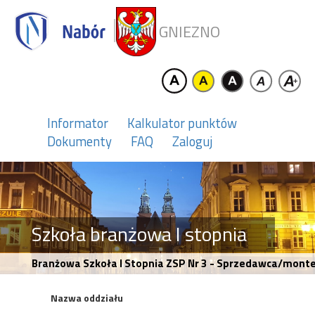
GNIEZNO
Informator
Kalkulator punktów
Dokumenty
FAQ
Zaloguj
Szkoła branżowa I stopnia
Branżowa Szkoła I Stopnia ZSP Nr 3 - Sprzedawca/mont
Nazwa oddziału