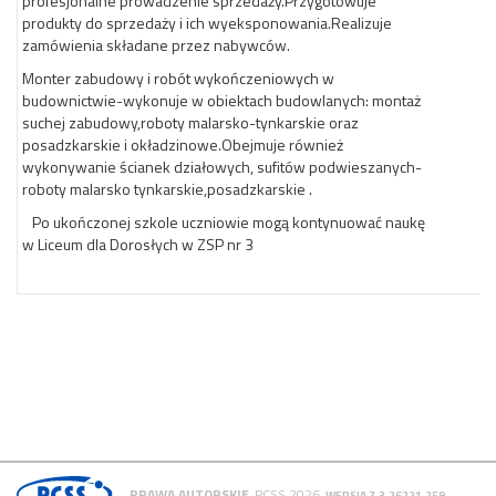
profesjonalne prowadzenie sprzedaży.Przygotowuje
produkty do sprzedaży i ich wyeksponowania.Realizuje
zamówienia składane przez nabywców.
Monter zabudowy i robót wykończeniowych w
budownictwie-wykonuje w obiektach budowlanych: montaż
suchej zabudowy,roboty malarsko-tynkarskie oraz
posadzkarskie i okładzinowe.Obejmuje również
wykonywanie ścianek działowych, sufitów podwieszanych-
roboty malarsko tynkarskie,posadzkarskie .
Po ukończonej szkole uczniowie mogą kontynuować naukę
w Liceum dla Dorosłych w ZSP nr 3
PRAWA AUTORSKIE
PCSS 2026
WERSJA 7.3.26221.259