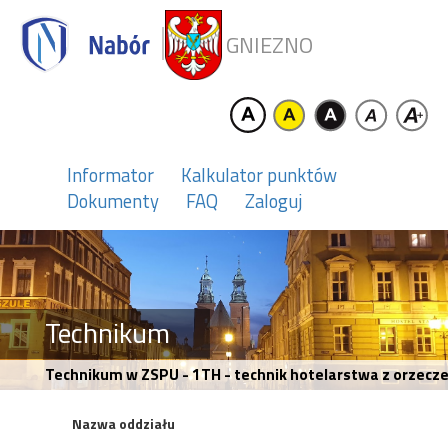
GNIEZNO
Informator
Kalkulator punktów
Dokumenty
FAQ
Zaloguj
Technikum
Technikum w ZSPU - 1TH - technik hotelarstwa z orzecze
Nazwa oddziału