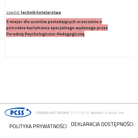
zawód:
technik hotelarstwa
5 miejsc dla uczniów posiadających orzeczenie o
potrzebie kształcenia specjalnego wydanego przez
Poradnię Psychologiczno-Pedagogiczną
PRAWA AUTORSKIE
PCSS 2026
WERSJA 7.3.26221.259
DEKLARACJA DOSTĘPNOŚCI
POLITYKA PRYWATNOŚCI