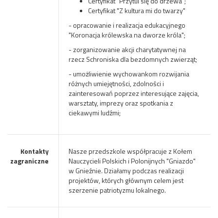
Certyfikat "Przytul się do drzewa";
Certyfikat "Z kultura mi do twarzy"
- opracowanie i realizacja edukacyjnego
"Koronacja królewska na dworze króla";
- zorganizowanie akcji charytatywnej na
rzecz Schroniska dla bezdomnych zwierząt;
- umożliwienie wychowankom rozwijania
różnych umiejętności, zdolności i
zainteresowań poprzez interesujące zajęcia,
warsztaty, imprezy oraz spotkania z
ciekawymi ludźmi;
Kontakty
Nasze przedszkole współpracuje z Kołem
zagraniczne
Nauczycieli Polskich i Polonijnych "Gniazdo"
w Gnieźnie. Działamy podczas realizacji
projektów, których głównym celem jest
szerzenie patriotyzmu lokalnego.