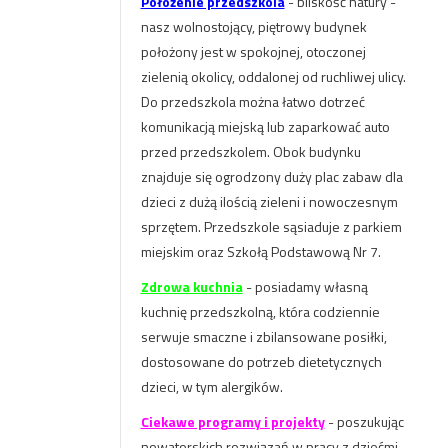
Położenie przedszkola
- bliskość natury -
nasz wolnostojący, piętrowy budynek
położony jest w spokojnej, otoczonej
zielenią okolicy, oddalonej od ruchliwej ulicy.
Do przedszkola można łatwo dotrzeć
komunikacją miejską lub zaparkować auto
przed przedszkolem. Obok budynku
znajduje się ogrodzony duży plac zabaw dla
dzieci z dużą ilością zieleni i nowoczesnym
sprzętem. Przedszkole sąsiaduje z parkiem
miejskim oraz Szkołą Podstawową Nr 7.
Zdrowa kuchnia
- posiadamy własną
kuchnię przedszkolną, która codziennie
serwuje smaczne i zbilansowane posiłki,
dostosowane do potrzeb dietetycznych
dzieci, w tym alergików.
Ciekawe programy i projekty
- poszukując
nowatorskich rozwiązań w pracy z dziećmi