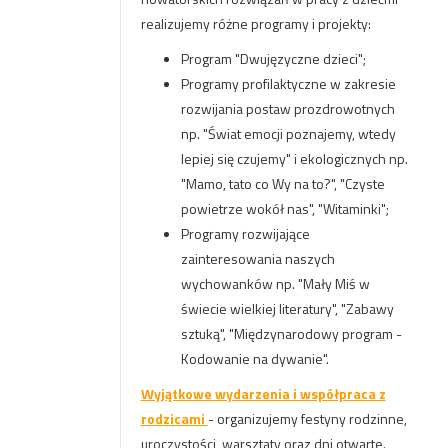
realizujemy różne programy i projekty:
Program "Dwujęzyczne dzieci";
Programy profilaktyczne w zakresie
rozwijania postaw prozdrowotnych
np. "Świat emocji poznajemy, wtedy
lepiej się czujemy" i ekologicznych np.
"Mamo, tato co Wy na to?", "Czyste
powietrze wokół nas", "Witaminki";
Programy rozwijające
zainteresowania naszych
wychowanków np. "Mały Miś w
świecie wielkiej literatury", "Zabawy
sztuką", "Międzynarodowy program -
Kodowanie na dywanie".
Wyjątkowe wydarzenia i współpraca z
rodzicami
- organizujemy festyny rodzinne,
uroczystości, warsztaty oraz dni otwarte.