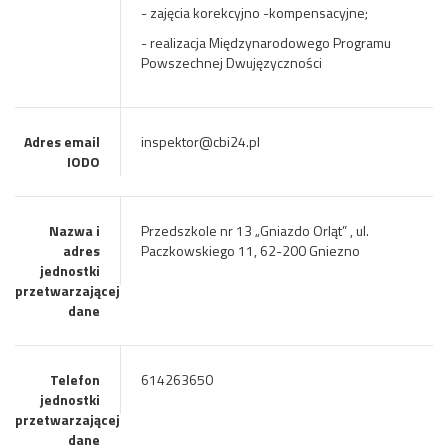
- zajęcia korekcyjno -kompensacyjne;
- realizacja Międzynarodowego Programu
Powszechnej Dwujęzyczności
Adres email
inspektor@cbi24.pl
IODO
Nazwa i
Przedszkole nr 13 „Gniazdo Orląt” , ul.
adres
Paczkowskiego 11, 62-200 Gniezno
jednostki
przetwarzającej
dane
Telefon
614263650
jednostki
przetwarzającej
dane