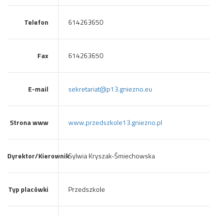
Telefon
614263650
Fax
614263650
E-mail
sekretariat@p13.gniezno.eu
Strona www
www.przedszkole13.gniezno.pl
Dyrektor/Kierownik
Sylwia Kryszak-Śmiechowska
Typ placówki
Przedszkole