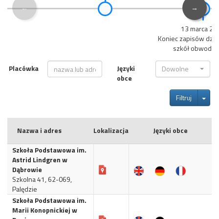
←
→
13 marca 20
Koniec zapisów dzieci
szkół obwodow
Placówka
Języki
Dowolne
obce
Tog
Filtruj
Nazwa i adres
Lokalizacja
Języki obce
Szkoła Podstawowa im.
Astrid Lindgren w
Dąbrowie
Szkolna 41, 62-069,
Palędzie
Szkoła Podstawowa im.
Marii Konopnickiej w