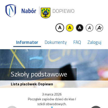
DOPIEWO
Informator
Dokumenty
FAQ
Zaloguj
Szkoły podstawowe
Lista placówek: Dopiewo
3 marca 2026
Początek zapisów dzieci do klas I
szkól obwodowych.