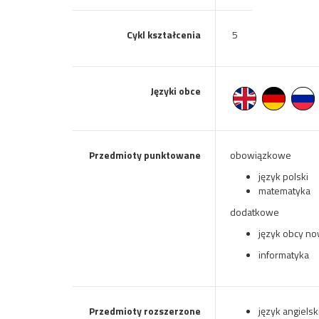
Cykl kształcenia
5
Języki obce
Przedmioty punktowane
obowiązkowe
język polski
matematyka
dodatkowe
język obcy n
informatyka
Przedmioty rozszerzone
język angielsk