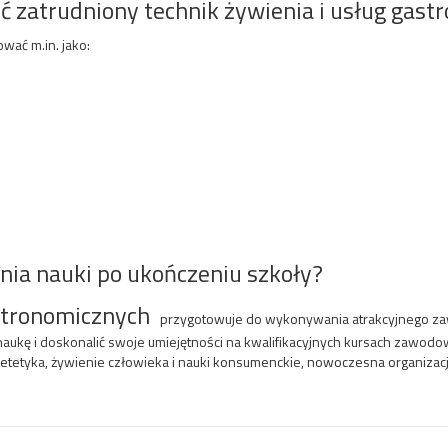
ć zatrudniony technik żywienia i usług gas
wać m.in. jako:
nia nauki po ukończeniu szkoły?
astronomicznych
przygotowuje do wyk
on
ywania atrakcyjnego z
ukę i doskonalić swoje umiejętności na kwalifikacyjnych kursach zawodow
ietetyka, żywienie człowieka i nauki konsumenckie, nowoczesna organizacja