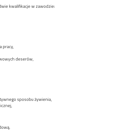
wie kwalifikacje w zawodzie:
 pracy,
tawowych deserów,
atywnego sposobu żywienia,
icznej,
dową.