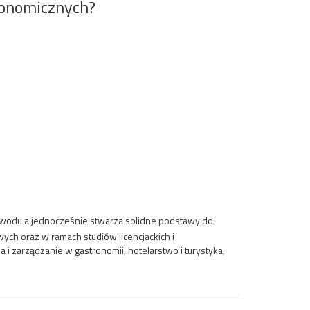
tronomicznych?
awodu a jednocześnie stwarza solidne podstawy do
ych oraz w ramach studiów licencjackich i
 i zarządzanie w gastronomii, hotelarstwo i turystyka,