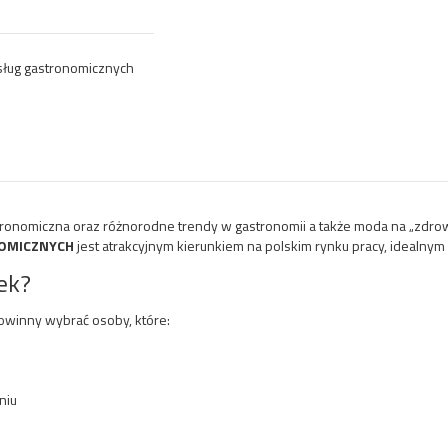
usług gastronomicznych
tronomiczna oraz różnorodne trendy w gastronomii a także moda na „zdrow
NOMICZNYCH
jest atrakcyjnym kierunkiem na polskim rynku pracy, idealnym 
ek?
powinny wybrać osoby, które:
niu