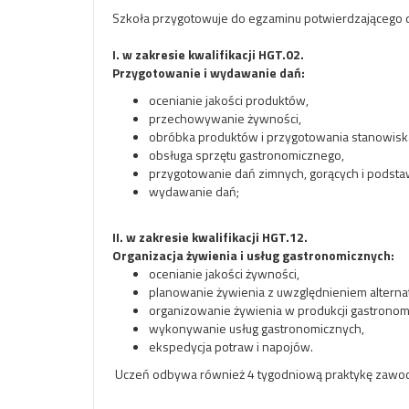
Szkoła przygotowuje do egzaminu potwierdzającego d
I. w zakresie kwalifikacji HGT.02.
Przygotowanie i wydawanie dań:
ocenianie jakości produktów,
przechowywanie żywności,
obróbka produktów i przygotowania stanowiska
obsługa sprzętu gastronomicznego,
przygotowanie dań zimnych, gorących i pods
wydawanie dań;
II. w zakresie kwalifikacji HGT.12.
Organizacja żywienia i usług gastronomicznych:
ocenianie jakości żywności,
planowanie żywienia z uwzględnieniem altern
organizowanie żywienia w produkcji gastronom
wykonywanie usług gastronomicznych,
ekspedycja potraw i napojów.
Uczeń odbywa również 4 tygodniową praktykę zawo