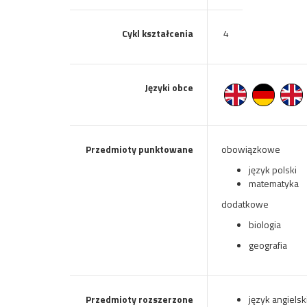
Cykl kształcenia
4
Języki obce
Przedmioty punktowane
obowiązkowe
język polski
matematyka
dodatkowe
biologia
geografia
Przedmioty rozszerzone
język angielsk