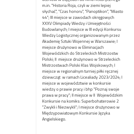
m.in. "Historia Roja, czyli w ziemi lepiej
słychać", "Czas honoru", "Panoptikon", "Miasto
44"; III miejsce w zawodach okręgowych
XXXV Olimpiady Wiedzy i Umiejętności
Budowlanych; I miejsce w III edycji Konkursu
Wiedzy Logistycznej organizowanym przez
Akademię Sztuki Wojennej w Warszawie; I
miejsce drużynowo w Eliminacjach
Wojewódzkich do Strzeleckich Mistrzostw
Polski; II miejsce drużynowo w Strzeleckich
Mistrzostwach Polski Klas Wojskowych; I
miejsce w regionalnym turniej piłki ręcznej
dziewcząt w ramach Licealiady 2023/2024; I
miejsce w województwie w konkursie
wiedzy o prawie pracy i bhp "Poznaj swoje
prawa w pracy"; II miejsce w II Wojewódzkim
Konkursie na komiks: Superbohaterowie 2
"Zwykli i Niezwykli"; I miejsce drużynowo w
Międzypowiatowym Konkursie Języka
Angielskiego.