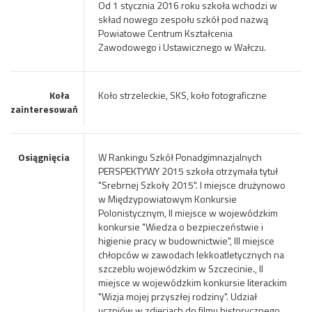
Od 1 stycznia 2016 roku szkoła wchodzi w
skład nowego zespołu szkół pod nazwą
Powiatowe Centrum Kształcenia
Zawodowego i Ustawicznego w Wałczu.
Koła
Koło strzeleckie, SKS, koło fotograficzne
zainteresowań
Osiągnięcia
W Rankingu Szkół Ponadgimnazjalnych
PERSPEKTYWY 2015 szkoła otrzymała tytuł
"Srebrnej Szkoły 2015". I miejsce drużynowo
w Międzypowiatowym Konkursie
Polonistycznym, II miejsce w wojewódzkim
konkursie "Wiedza o bezpieczeństwie i
higienie pracy w budownictwie", III miejsce
chłopców w zawodach lekkoatletycznych na
szczeblu wojewódzkim w Szczecinie., II
miejsce w wojewódzkim konkursie literackim
"Wizja mojej przyszłej rodziny". Udział
uczniów w zdjęciach do filmu historycznego