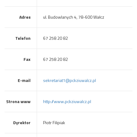
Adres
ul. Budowlanych 4, 78-600 Wałcz
Telefon
67 258 20 82
Fax
67 258 20 82
E-mail
sekretariat1@pckziuwalcz.pl
Strona www
http://www.pckziuwalcz.pl
Dyrektor
Piotr Filipiak