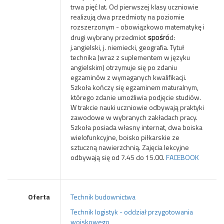
trwa pięć lat. Od pierwszej klasy uczniowie
realizują dwa przedmioty na poziomie
rozszerzonym - obowiązkowo matematykę i
drugi wybrany przedmiot
spośró
d:
j.angielski, j. niemiecki, geografia. Tytuł
technika (wraz z suplementem w języku
angielskim) otrzymuje się po zdaniu
egzaminów z wymaganych kwalifikacji.
Szkoła kończy się egzaminem maturalnym,
którego zdanie umożliwia podjęcie studiów.
W trakcie nauki uczniowie odbywają praktyki
zawodowe w wybranych zakładach pracy.
Szkoła posiada własny internat, dwa boiska
wielofunkcyjne, boisko piłkarskie ze
sztuczną nawierzchnią. Zajęcia lekcyjne
odbywają się od 7.45 do 15.00.
FACEBOOK
Oferta
Technik budownictwa
Technik logistyk - oddział przygotowania
wojskowego