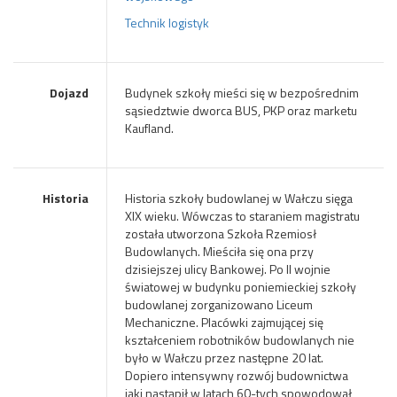
Technik logistyk
Dojazd
Budynek szkoły mieści się w bezpośrednim
sąsiedztwie dworca BUS, PKP oraz marketu
Kaufland.
Historia
Historia szkoły budowlanej w Wałczu sięga
XIX wieku. Wówczas to staraniem magistratu
została utworzona Szkoła Rzemiosł
Budowlanych. Mieściła się ona przy
dzisiejszej ulicy Bankowej. Po II wojnie
światowej w budynku poniemieckiej szkoły
budowlanej zorganizowano Liceum
Mechaniczne. Placówki zajmującej się
kształceniem robotników budowlanych nie
było w Wałczu przez następne 20 lat.
Dopiero intensywny rozwój budownictwa
jaki nastąpił w latach 60-tych spowodował