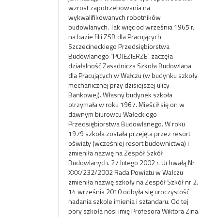
wzrost zapotrzebowania na
wykwalifikowanych robotników
budowlanych. Tak więc od września 1965 r.
na bazie filii ZSB dla Pracujących
Szczecineckiego Przedsiębiorstwa
Budowlanego "POJEZIERZE" zaczęła
działalność Zasadnicza Szkoła Budowlana
dla Pracujących w Wałczu (w budynku szkoły
mechanicznej przy dzisiejszej ulicy
Bankowej). Własny budynek szkoła
otrzymała w roku 1967. Mieścił się on w
dawnym biurowcu Wałeckiego
Przedsiębiorstwa Budowlanego. W roku
1979 szkoła została przejęta przez resort
oświaty (wcześniej resort budownictwa) i
zmieniła nazwę na Zespół Szkół
Budowlanych. 27 lutego 2002 r. Uchwałą Nr
XXX/232/2002 Rada Powiatu w Wałczu
zmieniła nazwę szkoły na Zespół Szkół nr 2.
14 września 2010 odbyła się uroczystość
nadania szkole imienia i sztandaru. Od tej
pory szkoła nosi imię Profesora Wiktora Zina.