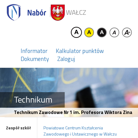
WAŁCZ
Informator
Kalkulator punktów
Dokumenty
Zaloguj
Technikum
Technikum Zawodowe Nr 1 im. Profesora Wiktora Zina
Zespół szkół
Powiatowe Centrum Kształcenia
Zawodowego i Ustawicznego w Wałczu