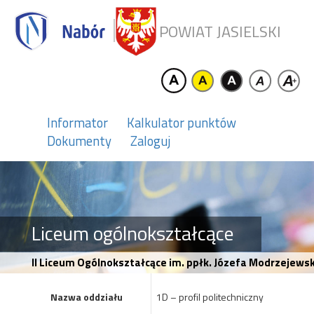
POWIAT JASIELSKI
Informator
Kalkulator punktów
Dokumenty
Zaloguj
Liceum ogólnokształcące
II Liceum Ogólnokształcące im. ppłk. Józefa Modrzejewski
Nazwa oddziału
1D – profil politechniczny