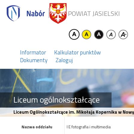
POWIAT JASIELSKI
Informator
Kalkulator punktów
Dokumenty
Zaloguj
Liceum ogólnokształcące
Liceum Ogólnokształcące im. Mikołaja Kopernika w Nowym
Nazwa oddziału
I E fotografia i multimedia