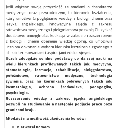
Jeśli wiążesz swoją przyszłość ze studiami o charakterze
medycznym oraz przyrodniczym, to kierunek kształcenia,
który umożliwi Ci pogłębianie wiedzy z biologii, chemii oraz
języka angielskiego. Innowacyjne zajęcia z zakresu
ratownictwa medycznego i pielęgniarstwa pozwolą Ci uzyskać
dodatkowe umiejętności. Edukacja w zakresie rozszerzonym
z biologii i chemii obejmuje wiedzę ogólną, co umożliwia
uczniom dokonanie wyboru kierunku kształcenia zgodnego z
ich zainteresowaniami i aspiracjami edukacyjnymi.
Uczeń zdobędzie solidne podstawy do dalszej nauki na
wielu kierunkach profilowanych takich jak: medycyna,
stomatologia, farmacja, rehabilitacja, pielęgniarstwo,
położnictwo, ratownictwo medyczne, technologia
żywienia, oraz na kierunkach pokrewnych takich jak:
kosmetologia, ochrona środowiska, pedagogika,
psychologia.
Rozszerzenie wiedzy z zakresu języka angielskiego
pozwoli na studiowanie a następnie podjęcie pracy poza
granicami kraju.
Młodzież ma możliwość ukończenia kursów:
pierwszej pomocy