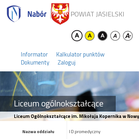
POWIAT JASIELSKI
Informator
Kalkulator punktów
Dokumenty
Zaloguj
Liceum ogólnokształcące
Liceum Ogólnokształcące im. Mikołaja Kopernika w Nowy
Nazwa oddziału
I D promedyczny