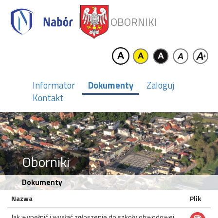
OBORNIKI
Informator
Dokumenty
Zaloguj
Kontakt
Oborniki
Dokumenty
Nazwa
Plik
Jak wypełnić i wysłać zgłoszenie do szkoły obwodowej