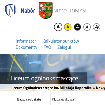
NOWY TOMYŚL
Informator
Kalkulator punktów
Dokumenty
FAQ
Zaloguj
Liceum ogólnokształcące
Liceum Ogólnokształcące im. Mikołaja Kopernika w Now
Nazwa oddziału
Klasa językowa