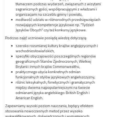
tłumaczem podczas wydarzeń, związanych z wizytami
zagranicznych gości, współpracującymi z władzami i
organizacjami na szczeblu gminy i powiatu,
możliwość udziału w różnorodnych przedsięwzięciach
rozwijających kompetencje językowe np. "Tydzień
Języków Obcych" czy też konkursy językowe.
Podczas zajęć uczniowie posiądą wiedzę dotyczącą:
szeroko rozumianej kultury krajów anglojęzycznych i
wschodniosłowiańskich,
specyfiki obyczajowości poszczególnych regionów
geograficznych Stanów Zjednoczonych, Wielkiej
Brytanii i innych krajów Commonwealthu,
praktycznego użycia konkretnych odmian
funkcjonalnych stylów językowych angielszczyzny,
różnic leksykalnych, fonetycznych i gramatycznych
między dwiema najpopularniejszymi na świecie
odmianami języka angielskiego: British English i
American English.
Zapewniamy wysoki poziom nauczania, będący efektem
stosowania nowoczesnych metod przez wysoko
wykwalifikowanych, doświadczonych i wymagających