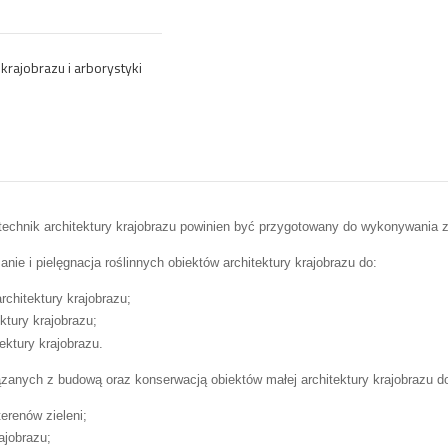
krajobrazu i arborystyki
technik architektury krajobrazu powinien być przygotowany do wykonywania
nie i pielęgnacja roślinnych obiektów architektury krajobrazu do:
rchitektury krajobrazu;
ktury krajobrazu;
ektury krajobrazu.
ązanych z budową oraz konserwacją obiektów małej architektury krajobrazu d
terenów zieleni;
ajobrazu;