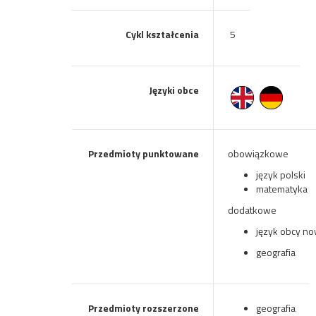
Cykl kształcenia
5
Języki obce
Przedmioty punktowane
obowiązkowe
język polski
matematyka
dodatkowe
język obcy n
geografia
Przedmioty rozszerzone
geografia