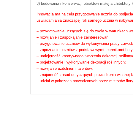
3) budowania i konserwacji obiektów małej architektury 
Innowacja ma na celu przygotowanie ucznia do podjęcia
uświadamiania znaczącej roli samego ucznia w nabywani
–
przygotowanie uczących się do życia w warunkach ws
–
rozwijanie i zaspokajanie zainteresowań;
–
przygotowanie uczniów do wykonywania pracy zawod
– zapoznanie uczniów z podstawowymi technikami flor
– umiejętność kreatywnego tworzenia dekoracji roślinny
– projektowanie i wykonywanie dekoracji roślinnych;
– rozwijanie uzdolnień i talentów;
– znajomość zasad dotyczących prowadzenia własnej kw
– u
dział w pokazach prowadzonych przez mistrzów flory