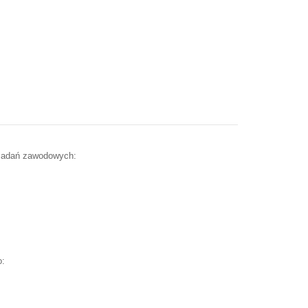
 zadań zawodowych:
o: