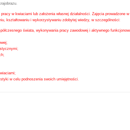
krajobrazu.
 pracy w kwiaciarni lub założenia własnej działalności. Zajęcia prowadzone
u, kształtowaniu i wykorzystywaniu zdobytej wiedzy, w szczególności:
półczesnego świata, wykonywania pracy zawodowej i aktywnego funkcjonowa
owej;
ystycznymi;
ch;
iaciarni;
styki w celu podnoszenia swoich umiejętności.