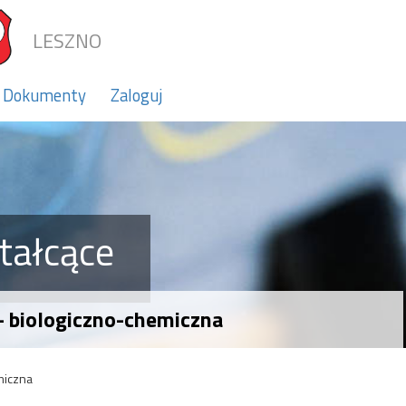
LESZNO
Dokumenty
Zaloguj
tałcące
 - biologiczno-chemiczna
miczna