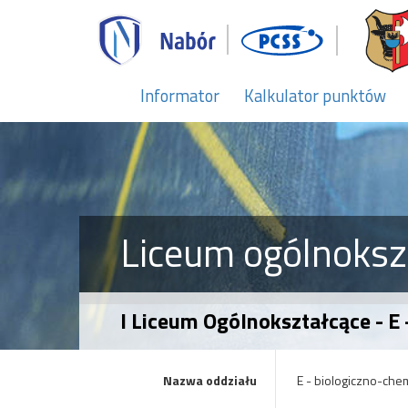
Informator
Kalkulator punktów
Liceum ogólnoksz
I Liceum Ogólnokształcące - E
Nazwa oddziału
E - biologiczno-che