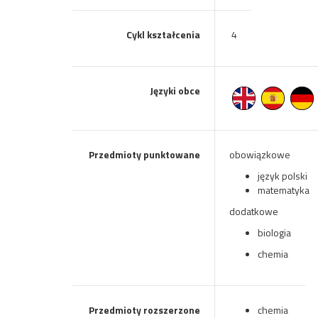
Cykl kształcenia
4
Języki obce
Przedmioty punktowane
obowiązkowe
język polski
matematyka
dodatkowe
biologia
chemia
Przedmioty rozszerzone
chemia