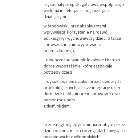
-systematyczną, długofalową współpracę z
wieloma instytucjami i organizacjami
działającymi
w środowisku oraz absolwentami
wpływającą korzystanie na rozwój
edukacyjny i wychowawczy dzieci, a także
upowszechnianie wychowania
przedszkolnego,
- nowoczesne warunki lokalowe i bardzo
dobre wyposażenie, które zaspokaja
potrzeby dzieci
- wysoki poziom działań prozdrowotnych i
proekologicznych, a także integrację dzieci i
dorosłych osób niepełnosprawnych oraz
pomoc rodzinom
z dysfunkcjami.
Liczne nagrody i wyróżnienia zdobyte przez
dzieci w konkursach i przeglądach miejskich,
powiatowych i ogólnopolskich.