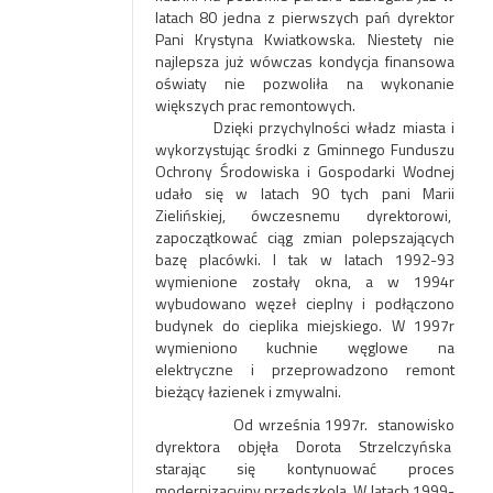
latach 80 jedna z pierwszych pań dyrektor
Pani Krystyna Kwiatkowska. Niestety nie
najlepsza już wówczas kondycja finansowa
oświaty nie pozwoliła na wykonanie
większych prac remontowych.
Dzięki przychylności władz miasta i
wykorzystując środki z Gminnego Funduszu
Ochrony Środowiska i Gospodarki Wodnej
udało się w latach 90 tych pani Marii
Zielińskiej, ówczesnemu dyrektorowi,
zapoczątkować ciąg zmian polepszających
bazę placówki. I tak w latach 1992-93
wymienione zostały okna, a w 1994r
wybudowano węzeł cieplny i podłączono
budynek do cieplika miejskiego. W 1997r
wymieniono kuchnie węglowe na
elektryczne i przeprowadzono remont
bieżący łazienek i zmywalni.
Od września 1997r. stanowisko
dyrektora objęła Dorota Strzelczyńska
starając się kontynuować proces
modernizacyjny przedszkola. W latach 1999-