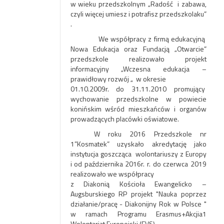
w wieku przedszkolnym „Radość i zabawa,
czyli więcej umiesz i potrafisz przedszkolaku”
.
We współpracy z firmą edukacyjną
Nowa Edukacja oraz Fundacją „Otwarcie”
przedszkole realizowało projekt
informacyjny „Wczesna edukacja –
prawidłowy rozwój „ w okresie
01.10.2009r. do 31.11.2010 promujący
wychowanie przedszkolne w powiecie
konińskim wśród mieszkańców i organów
prowadzących placówki oświatowe.
W roku 2016 Przedszkole nr
1”Kosmatek” uzyskało akredytację jako
instytucja goszcząca wolontariuszy z Europy
i od października 2016r. r. do czerwca 2019
realizowało we współpracy
z Diakonią Kościoła Ewangelicko –
Augsburskiego RP projekt "Nauka poprzez
działanie/pracę - Diakonijny Rok w Polsce "
w ramach Programu Erasmus+Akcjia1
Wolontariat Europejski (EVS).