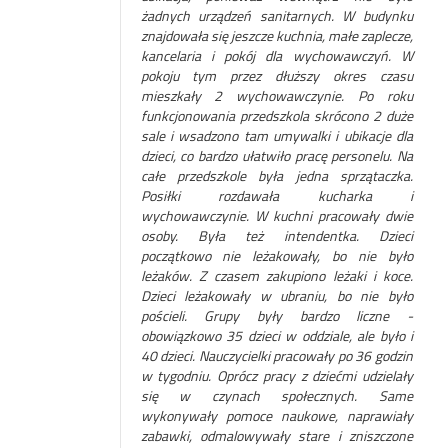
żadnych urządzeń sanitarnych. W budynku
znajdowała się jeszcze kuchnia, małe zaplecze,
kancelaria i pokój dla wychowawczyń. W
pokoju tym przez dłuższy okres czasu
mieszkały 2 wychowawczynie. Po roku
funkcjonowania przedszkola skrócono 2 duże
sale i wsadzono tam umywalki i ubikacje dla
dzieci, co bardzo ułatwiło pracę personelu. Na
całe przedszkole była jedna sprzątaczka.
Posiłki rozdawała kucharka i
wychowawczynie. W kuchni pracowały dwie
osoby. Była też intendentka. Dzieci
początkowo nie leżakowały, bo nie było
leżaków. Z czasem zakupiono leżaki i koce.
Dzieci leżakowały w ubraniu, bo nie było
pościeli. Grupy były bardzo liczne -
obowiązkowo 35 dzieci w oddziale, ale było i
40 dzieci. Nauczycielki pracowały po 36 godzin
w tygodniu. Oprócz pracy z dziećmi udzielały
się w czynach społecznych. Same
wykonywały pomoce naukowe, naprawiały
zabawki, odmalowywały stare i zniszczone