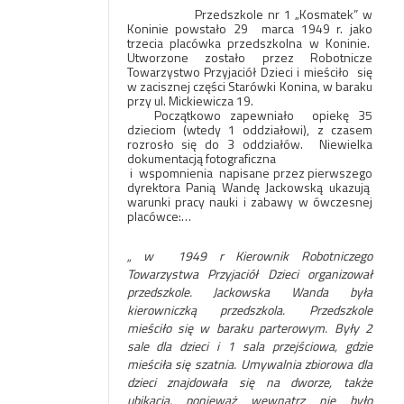
Przedszkole nr 1 „Kosmatek” w
Koninie powstało 29 marca 1949 r. jako
trzecia placówka przedszkolna w Koninie.
Utworzone zostało przez Robotnicze
Towarzystwo Przyjaciół Dzieci i mieściło się
w zacisznej części Starówki Konina, w baraku
przy ul. Mickiewicza 19.
Początkowo zapewniało opiekę 35
dzieciom (wtedy 1 oddziałowi), z czasem
rozrosło się do 3 oddziałów. Niewielka
dokumentacją fotograficzna
i wspomnienia napisane przez pierwszego
dyrektora Panią Wandę Jackowską ukazują
warunki pracy nauki i zabawy w ówczesnej
placówce:…
„ w 1949 r Kierownik Robotniczego
Towarzystwa Przyjaciół Dzieci organizował
przedszkole. Jackowska Wanda była
kierowniczką przedszkola. Przedszkole
mieściło się w baraku parterowym. Były 2
sale dla dzieci i 1 sala przejściowa, gdzie
mieściła się szatnia. Umywalnia zbiorowa dla
dzieci znajdowała się na dworze, także
ubikacja, ponieważ wewnątrz nie było