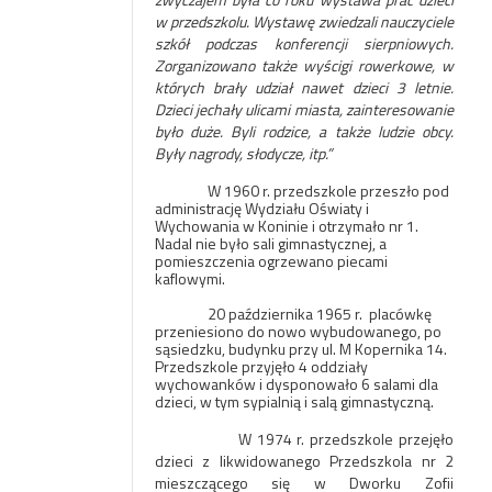
w przedszkolu. Wystawę zwiedzali nauczyciele
szkół podczas konferencji sierpniowych.
Zorganizowano także wyścigi rowerkowe, w
których brały udział nawet dzieci 3 letnie.
Dzieci jechały ulicami miasta, zainteresowanie
było duże. Byli rodzice, a także ludzie obcy.
Były nagrody, słodycze, itp.”
W 1960 r. przedszkole przeszło pod
administrację Wydziału Oświaty i
Wychowania w Koninie i otrzymało nr 1.
Nadal nie było sali gimnastycznej, a
pomieszczenia ogrzewano piecami
kaflowymi.
20 października 1965 r. placówkę
przeniesiono do nowo wybudowanego, po
sąsiedzku, budynku przy ul. M Kopernika 14.
Przedszkole przyjęło 4 oddziały
wychowanków i dysponowało 6 salami dla
dzieci, w tym sypialnią i salą gimnastyczną.
W 1974 r. przedszkole przejęło
dzieci z likwidowanego Przedszkola nr 2
mieszczącego się w Dworku Zofii