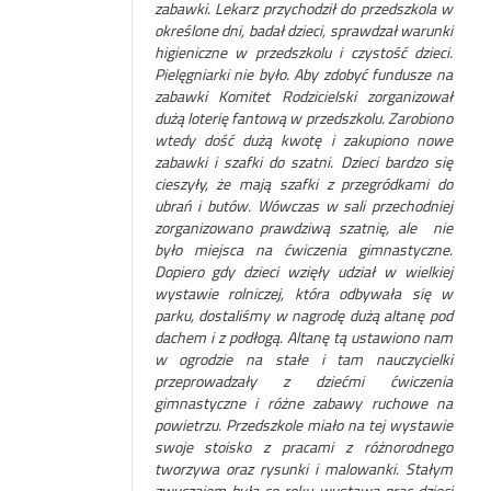
zabawki. Lekarz przychodził do przedszkola w
określone dni, badał dzieci, sprawdzał warunki
higieniczne w przedszkolu i czystość dzieci.
Pielęgniarki nie było. Aby zdobyć fundusze na
zabawki Komitet Rodzicielski zorganizował
dużą loterię fantową w przedszkolu. Zarobiono
wtedy dość dużą kwotę i zakupiono nowe
zabawki i szafki do szatni. Dzieci bardzo się
cieszyły, że mają szafki
z przegródkami do
ubrań i butów. Wówczas w sali przechodniej
zorganizowano prawdziwą szatnię, ale nie
było miejsca na ćwiczenia gimnastyczne.
Dopiero gdy dzieci wzięły udział w wielkiej
wystawie rolniczej, która odbywała się w
parku, dostaliśmy w nagrodę dużą altanę pod
dachem i z podłogą. Altanę tą ustawiono nam
w ogrodzie na stałe i tam nauczycielki
przeprowadzały z dziećmi ćwiczenia
gimnastyczne i różne zabawy ruchowe na
powietrzu. Przedszkole miało na tej wystawie
swoje stoisko z pracami z różnorodnego
tworzywa oraz rysunki i malowanki. Stałym
zwyczajem była co roku wystawa prac dzieci