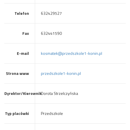
Telefon
632429527
Fax
632441590
E-mail
kosmatek@przedszkole1-konin.pl
Strona www
przedszkole1-konin.pl
Dyrektor/Kierownik
Dorota Strzelczyńska
Typ placówki
Przedszkole