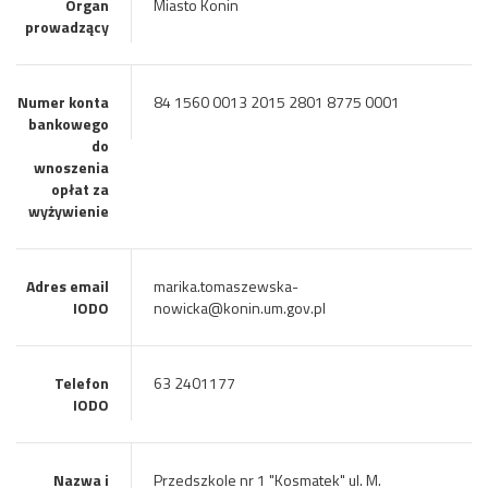
Organ
Miasto Konin
prowadzący
Numer konta
84 1560 0013 2015 2801 8775 0001
bankowego
do
wnoszenia
opłat za
wyżywienie
Adres email
marika.tomaszewska-
IODO
nowicka@konin.um.gov.pl
Telefon
63 2401177
IODO
Nazwa i
Przedszkole nr 1 "Kosmatek" ul. M.