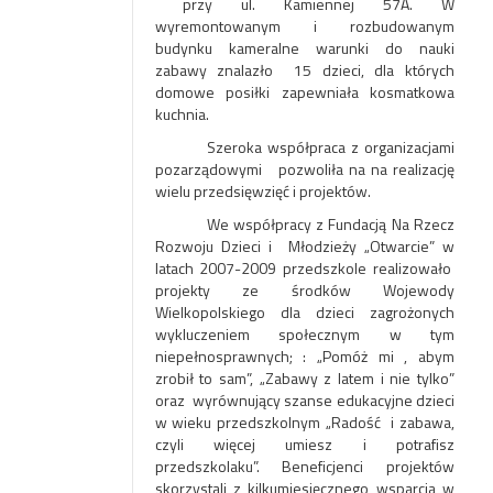
przy ul. Kamiennej 57A. W
wyremontowanym i rozbudowanym
budynku kameralne warunki do nauki
zabawy znalazło 15 dzieci, dla których
domowe posiłki zapewniała kosmatkowa
kuchnia.
Szeroka współpraca z organizacjami
pozarządowymi pozwoliła na na realizację
wielu przedsięwzięć i projektów.
We współpracy z Fundacją Na Rzecz
Rozwoju Dzieci i Młodzieży „Otwarcie” w
latach 2007-2009 przedszkole realizowało
projekty ze środków Wojewody
Wielkopolskiego dla dzieci zagrożonych
wykluczeniem społecznym w tym
niepełnosprawnych; : „Pomóż mi , abym
zrobił to sam”, „Zabawy z latem i nie tylko”
oraz wyrównujący szanse edukacyjne dzieci
w wieku przedszkolnym „Radość i zabawa,
czyli więcej umiesz i potrafisz
przedszkolaku”. Beneficjenci projektów
skorzystali z kilkumiesięcznego wsparcia w