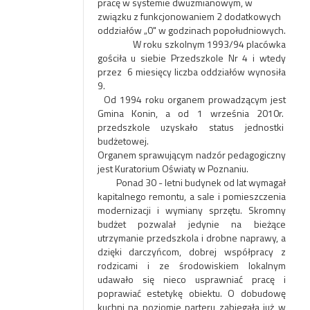
pracę w systemie dwuzmianowym, w
związku z funkcjonowaniem 2 dodatkowych
oddziałów „0" w godzinach popołudniowych.
W roku szkolnym 1993/94 placówka
gościła u siebie Przedszkole Nr 4 i wtedy
przez 6 miesięcy liczba oddziałów wynosiła
9.
Od 1994 roku organem prowadzącym jest
Gmina Konin, a od 1 września 2010r.
przedszkole uzyskało status jednostki
budżetowej.
Organem sprawującym nadzór pedagogiczny
jest Kuratorium Oświaty w Poznaniu.
Ponad 30 - letni budynek od lat wymagał
kapitalnego remontu, a sale i pomieszczenia
modernizacji i wymiany sprzętu. Skromny
budżet pozwalał jedynie na bieżące
utrzymanie przedszkola i drobne naprawy, a
dzięki darczyńcom, dobrej współpracy z
rodzicami i ze środowiskiem lokalnym
udawało się nieco usprawniać pracę i
poprawiać estetykę obiektu. O dobudowę
kuchni na poziomie parteru zabiegała już w