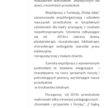
realizatorem warsztatów artystycznych dla
dzieci z konińskich przedszkoli.
Współpraca z Fundacją „Podaj dalej”
zaowocowała współorganizacją i udziałem
nauczycieli przedszkola w bezpłatnych
szkoleniach dla kadry pracującej z osobami
niepełnosprawnymi. Szkolenia odbywające
się od 2016r.z zakresu dramy,
plastykoterapii, muzykoterapii, biblioterapii,
choreoterapii wzbogaciły warsztat pracy
edukacyjnej
i terapeutycznej z małymi dziećmi.
Szeroka współpraca z wymienionymi
podmiotami to działania integracyjne i
charytatywne na rzecz sprawnych inaczej i
potrzebujących pomocy, wyróżniające nasze
przedszkole
w środowisku lokalnym.
Począwszy od 2016r. przedszkole
realizowało kilka innowacji pedagogicznych :
„Kosmatek i przyjaciele z Europy”, „Z bajką,