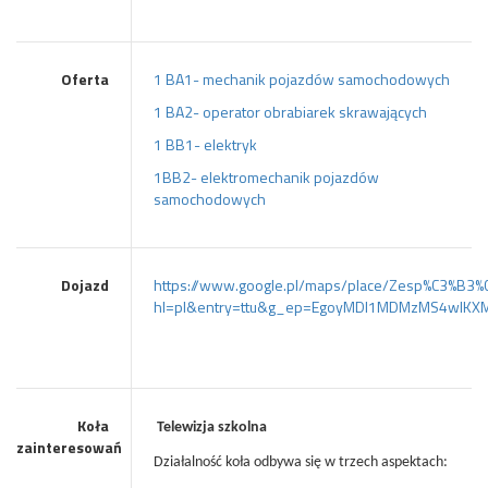
Oferta
1 BA1- mechanik pojazdów samochodowych
1 BA2- operator obrabiarek skrawających
1 BB1- elektryk
1BB2- elektromechanik pojazdów
samochodowych
Dojazd
https://www.google.pl/maps/place/Zesp%C3%B3
hl=pl&entry=ttu&g_ep=EgoyMDI1MDMzMS4wIK
Koła
Telewizja szkolna
zainteresowań
Działalność koła odbywa się w trzech aspektach: