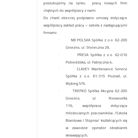
poszukujemy na rynku pracy nowych firm
chętnych do współpracy z nami.
Do chwili obecnej podpisano umowy dotyczące
współpracy zakład pracy – szkoła z następującymi
firmami:
NB POLSKA Spółka z o.o. 62-200
·
Gniezno, ul. Słoneczna 29,
PRESA Spółka z o.o. 62-010
·
Pobiedziska, ul. Fabryczna 4,
CLAVEY Maintenance Service
·
Spółka z o.o.
61-315 Poznań, ul.
Wybieg 5/9,
TREPKO Spółka Akcyjna 62-200
·
Gniezno, ul. Roosevelta
116, współpraca dotycząca
młodocianych pracowników /Szkoła
Branżowa I Stopnia/ kształcących się
w zawodzie operator obrabiarek
skrawających,