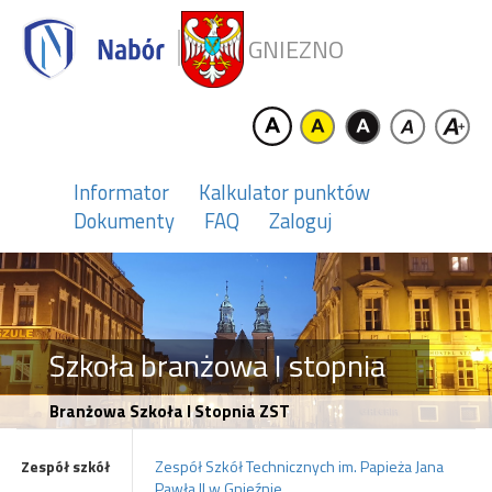
GNIEZNO
Informator
Kalkulator punktów
Dokumenty
FAQ
Zaloguj
Szkoła branżowa I stopnia
Branżowa Szkoła I Stopnia ZST
Zespół szkół
Zespół Szkół Technicznych im. Papieża Jana
Pawła II w Gnieźnie