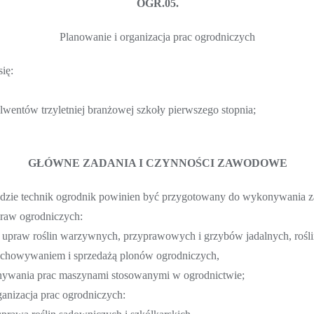
OGR.05.
Planowanie i organizacja prac ogrodniczych
ię:
olwentów trzyletniej branżowej szkoły pierwszego stopnia;
GŁÓWNE ZADANIA I CZYNNOŚCI ZAWODOWE
odzie technik ogrodnik powinien być przygotowany do wykonywania 
praw ogrodniczych:
upraw roślin warzywnych, przyprawowych i grzybów jadalnych, rośl
echowywaniem i sprzedażą plonów ogrodniczych,
onywania prac maszynami stosowanymi w ogrodnictwie;
ganizacja prac ogrodniczych: