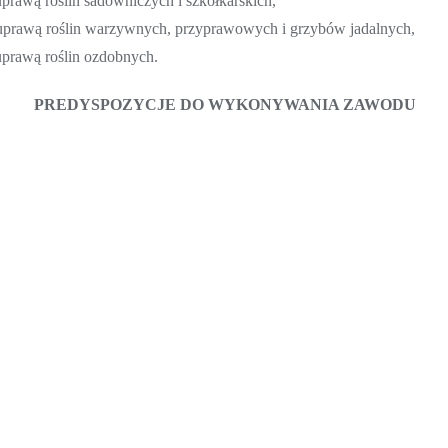
prawą roślin sadowniczych i szkółkarskich,
 uprawą roślin warzywnych, przyprawowych i grzybów jadalnych,
uprawą roślin ozdobnych.
PREDYSPOZYCJE DO WYKONYWANIA ZAWODU