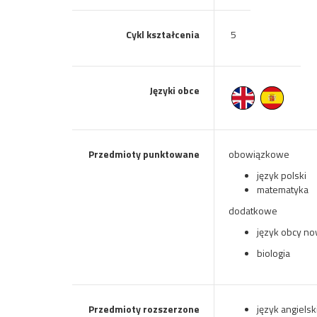
Cykl kształcenia
5
Języki obce
Przedmioty punktowane
obowiązkowe
język polski
matematyka
dodatkowe
język obcy n
biologia
Przedmioty rozszerzone
język angielsk