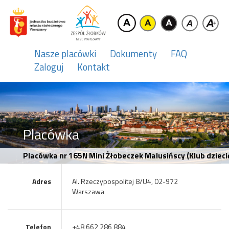
Nasze placówki
Dokumenty
FAQ
Zaloguj
Kontakt
Placówka
Placówka nr 165N Mini Żłobeczek Malusińscy (Klub dzi
Adres
Al. Rzeczypospolitej 8/U4, 02-972
Warszawa
Telefon
+48 662 286 884