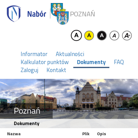
POZNAŃ
Informator
Aktualności
Kalkulator punktów
Dokumenty
FAQ
Zaloguj
Kontakt
Poznań
Dokumenty
Nazwa
Plik
Opis